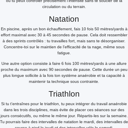
où tu peux contrôler précisément l’intensité sans te soucier de la
circulation ou du terrain.
Natation
En piscine, après un bon échauffement, fais 10 fois 50 mètres/yards à
effort maximal avec 30 à 45 secondes de pause. Cela doit ressembler
à des sprints contrôlés : tu travailles fort, mais sans te désorganiser.
Concentre-toi sur le maintien de l’efficacité de ta nage, même sous
fatigue.
Une autre option consiste à faire 6 fois 100 mètres/yards à une allure
proche du maximum avec 90 secondes de pause. Cette durée un peu
plus longue sollicite à la fois ton système anaérobie et ta capacité à
maintenir ta technique sous contrainte.
Triathlon
Si tu t’entraînes pour le triathlon, tu peux intégrer du travail anaérobie
dans les trois disciplines, mais évite de placer ces séances sur des
jours consécutifs, ou même le même jour. Répartis-les sur la semaine.
Tu pourrais faire des intervalles de natation le mardi, des intervalles de
course à pied le jeudi et des intervalles vélo le samedi.