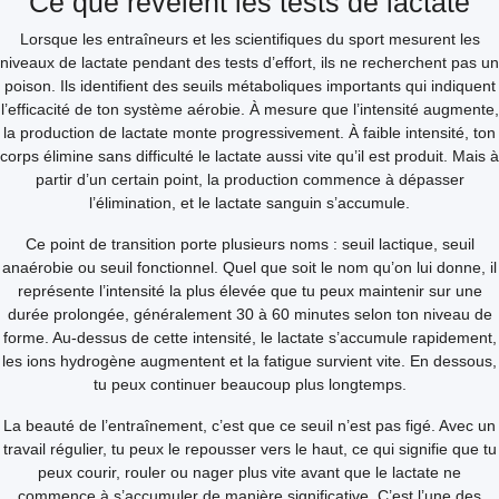
Ce que révèlent les tests de lactate
Lorsque les entraîneurs et les scientifiques du sport mesurent les
niveaux de lactate pendant des tests d’effort, ils ne recherchent pas un
poison. Ils identifient des seuils métaboliques importants qui indiquent
l’efficacité de ton système aérobie. À mesure que l’intensité augmente,
la production de lactate monte progressivement. À faible intensité, ton
corps élimine sans difficulté le lactate aussi vite qu’il est produit. Mais à
partir d’un certain point, la production commence à dépasser
l’élimination, et le lactate sanguin s’accumule.
Ce point de transition porte plusieurs noms : seuil lactique, seuil
anaérobie ou seuil fonctionnel. Quel que soit le nom qu’on lui donne, il
représente l’intensité la plus élevée que tu peux maintenir sur une
durée prolongée, généralement 30 à 60 minutes selon ton niveau de
forme. Au-dessus de cette intensité, le lactate s’accumule rapidement,
les ions hydrogène augmentent et la fatigue survient vite. En dessous,
tu peux continuer beaucoup plus longtemps.
La beauté de l’entraînement, c’est que ce seuil n’est pas figé. Avec un
travail régulier, tu peux le repousser vers le haut, ce qui signifie que tu
peux courir, rouler ou nager plus vite avant que le lactate ne
commence à s’accumuler de manière significative. C’est l’une des