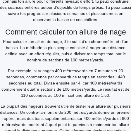
connais ton allure pour différents niveaux d’effort, tu peux construire
des séances entières autour d’objectifs de temps précis. Tu peux aussi
suivre tes progrès sur plusieurs semaines et plusieurs mois en
observant la baisse de ces chiffres.
Comment calculer ton allure de nage
Pour calculer ton allure de nage, il te suffit d’un chronomètre et d’un
bassin. La méthode la plus simple consiste à nager une distance
définie avec un effort régulier, puis à diviser ton temps total par le
nombre de sections de 100 mètres/yards.
Par exemple, si tu nages 400 mètres/yards en 7 minutes et 20
secondes, commence par convertir ce temps en secondes : 440
secondes au total. Divise ensuite par 4, car 400 mètres/yards
comprennent quatre sections de 100 mètres/yards. Le résultat est de
110 secondes au 100 m, soit une allure de 1:50.
La plupart des nageurs trouvent utile de tester leur allure sur plusieurs
distances. Un contre-la-montre de 200 mètres/yards donne un premier
repère, mais des tests supplémentaires sur 400 mètres/yards et 800
mètres/yards montrent à quel point tu parviens à maintenir ton allure
quand la distance augmente. Cette information devient essentielle