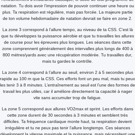
natation. Tu dois avoir l’impression de pouvoir continuer une heure ou
plus. Ta respiration est régulière, mais pas forcée. La majeure partie
de ton volume hebdomadaire de natation devrait se faire en zone 2.
La zone 3 correspond à l’allure tempo, au niveau de ta CSS. C’est là
que tu développes ta puissance aérobie et que tu travailles les allures
de course pour les épreuves plus longues. Les séances dans cette
zone comprennent généralement des intervalles plus longs de 400 à
800 mètres/yards avec une récupération modérée. Tu travailles dur,
mais tu gardes le contrôle.
La zone 4 correspond à l’allure au seuil, environ 2 à 5 secondes plus
rapide au 100 m que la CSS. Ces efforts font un peu mal, mais tu peux
les tenir 3 à 8 minutes. L’entraînement au seuil est l’une des formes de
travail les plus utiles, car il améliore directement ta capacité à nager
vite sans accumuler trop de fatigue.
La zone 5 correspond aux allures VO2max et sprint. Les efforts dans
cette zone durent de 30 secondes à 3 minutes et semblent très
difficiles. Ta fréquence cardiaque monte haut, ta respiration devient
irrégulière et tu ne peux pas tenir l’allure longtemps. Ces séances
développent la vitesse maximale et la puissance, mais nécessitent une