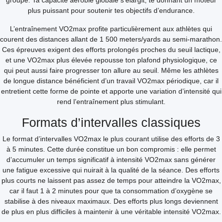
groupe. Ta capacité aérobie globale s’élargit, te donnant un moteur
plus puissant pour soutenir tes objectifs d’endurance.
L’entraînement VO2max profite particulièrement aux athlètes qui
courent des distances allant de 1 500 meters/yards au semi-marathon.
Ces épreuves exigent des efforts prolongés proches du seuil lactique,
et une VO2max plus élevée repousse ton plafond physiologique, ce
qui peut aussi faire progresser ton allure au seuil. Même les athlètes
de longue distance bénéficient d’un travail VO2max périodique, car il
entretient cette forme de pointe et apporte une variation d’intensité qui
rend l’entraînement plus stimulant.
Formats d’intervalles classiques
Le format d’intervalles VO2max le plus courant utilise des efforts de 3
à 5 minutes. Cette durée constitue un bon compromis : elle permet
d’accumuler un temps significatif à intensité VO2max sans générer
une fatigue excessive qui nuirait à la qualité de la séance. Des efforts
plus courts ne laissent pas assez de temps pour atteindre la VO2max,
car il faut 1 à 2 minutes pour que ta consommation d’oxygène se
stabilise à des niveaux maximaux. Des efforts plus longs deviennent
de plus en plus difficiles à maintenir à une véritable intensité VO2max.