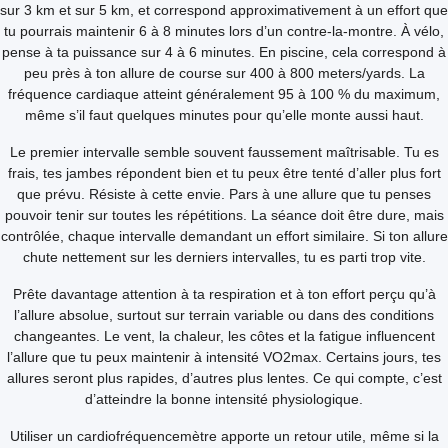
sur 3 km et sur 5 km, et correspond approximativement à un effort que
tu pourrais maintenir 6 à 8 minutes lors d’un contre-la-montre. À vélo,
pense à ta puissance sur 4 à 6 minutes. En piscine, cela correspond à
peu près à ton allure de course sur 400 à 800 meters/yards. La
fréquence cardiaque atteint généralement 95 à 100 % du maximum,
même s’il faut quelques minutes pour qu’elle monte aussi haut.
Le premier intervalle semble souvent faussement maîtrisable. Tu es
frais, tes jambes répondent bien et tu peux être tenté d’aller plus fort
que prévu. Résiste à cette envie. Pars à une allure que tu penses
pouvoir tenir sur toutes les répétitions. La séance doit être dure, mais
contrôlée, chaque intervalle demandant un effort similaire. Si ton allure
chute nettement sur les derniers intervalles, tu es parti trop vite.
Prête davantage attention à ta respiration et à ton effort perçu qu’à
l’allure absolue, surtout sur terrain variable ou dans des conditions
changeantes. Le vent, la chaleur, les côtes et la fatigue influencent
l’allure que tu peux maintenir à intensité VO2max. Certains jours, tes
allures seront plus rapides, d’autres plus lentes. Ce qui compte, c’est
d’atteindre la bonne intensité physiologique.
Utiliser un cardiofréquencemètre apporte un retour utile, même si la