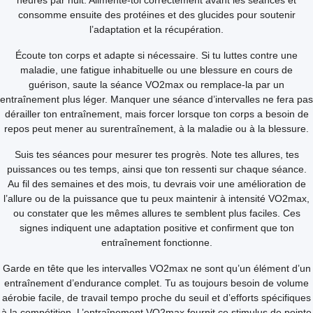
heures par nuit. Alimente-toi correctement avant les séances et
consomme ensuite des protéines et des glucides pour soutenir
l’adaptation et la récupération.
Écoute ton corps et adapte si nécessaire. Si tu luttes contre une
maladie, une fatigue inhabituelle ou une blessure en cours de
guérison, saute la séance VO2max ou remplace-la par un
entraînement plus léger. Manquer une séance d’intervalles ne fera pas
dérailler ton entraînement, mais forcer lorsque ton corps a besoin de
repos peut mener au surentraînement, à la maladie ou à la blessure.
Suis tes séances pour mesurer tes progrès. Note tes allures, tes
puissances ou tes temps, ainsi que ton ressenti sur chaque séance.
Au fil des semaines et des mois, tu devrais voir une amélioration de
l’allure ou de la puissance que tu peux maintenir à intensité VO2max,
ou constater que les mêmes allures te semblent plus faciles. Ces
signes indiquent une adaptation positive et confirment que ton
entraînement fonctionne.
Garde en tête que les intervalles VO2max ne sont qu’un élément d’un
entraînement d’endurance complet. Tu as toujours besoin de volume
aérobie facile, de travail tempo proche du seuil et d’efforts spécifiques
à la compétition. L’entraînement VO2max fournit ce stimulus de pointe