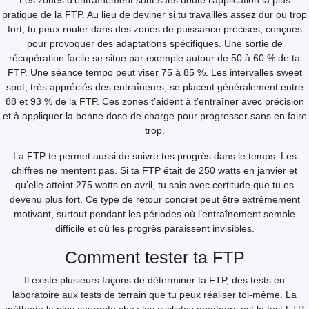
Les zones d’entraînement sont sans doute l’application la plus
pratique de la FTP. Au lieu de deviner si tu travailles assez dur ou trop
fort, tu peux rouler dans des zones de puissance précises, conçues
pour provoquer des adaptations spécifiques. Une sortie de
récupération facile se situe par exemple autour de 50 à 60 % de ta
FTP. Une séance tempo peut viser 75 à 85 %. Les intervalles sweet
spot, très appréciés des entraîneurs, se placent généralement entre
88 et 93 % de la FTP. Ces zones t’aident à t’entraîner avec précision
et à appliquer la bonne dose de charge pour progresser sans en faire
trop.
La FTP te permet aussi de suivre tes progrès dans le temps. Les
chiffres ne mentent pas. Si ta FTP était de 250 watts en janvier et
qu’elle atteint 275 watts en avril, tu sais avec certitude que tu es
devenu plus fort. Ce type de retour concret peut être extrêmement
motivant, surtout pendant les périodes où l’entraînement semble
difficile et où les progrès paraissent invisibles.
Comment tester ta FTP
Il existe plusieurs façons de déterminer ta FTP, des tests en
laboratoire aux tests de terrain que tu peux réaliser toi-même. La