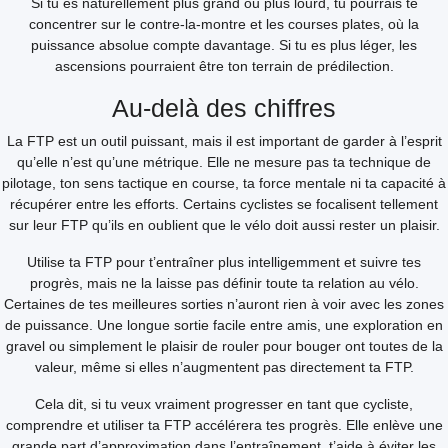
Si tu es naturellement plus grand ou plus lourd, tu pourrais te
concentrer sur le contre-la-montre et les courses plates, où la
puissance absolue compte davantage. Si tu es plus léger, les
ascensions pourraient être ton terrain de prédilection.
Au-delà des chiffres
La FTP est un outil puissant, mais il est important de garder à l’esprit
qu’elle n’est qu’une métrique. Elle ne mesure pas ta technique de
pilotage, ton sens tactique en course, ta force mentale ni ta capacité à
récupérer entre les efforts. Certains cyclistes se focalisent tellement
sur leur FTP qu’ils en oublient que le vélo doit aussi rester un plaisir.
Utilise ta FTP pour t’entraîner plus intelligemment et suivre tes
progrès, mais ne la laisse pas définir toute ta relation au vélo.
Certaines de tes meilleures sorties n’auront rien à voir avec les zones
de puissance. Une longue sortie facile entre amis, une exploration en
gravel ou simplement le plaisir de rouler pour bouger ont toutes de la
valeur, même si elles n’augmentent pas directement ta FTP.
Cela dit, si tu veux vraiment progresser en tant que cycliste,
comprendre et utiliser ta FTP accélérera tes progrès. Elle enlève une
grande part d’approximation dans l’entraînement, t’aide à éviter les