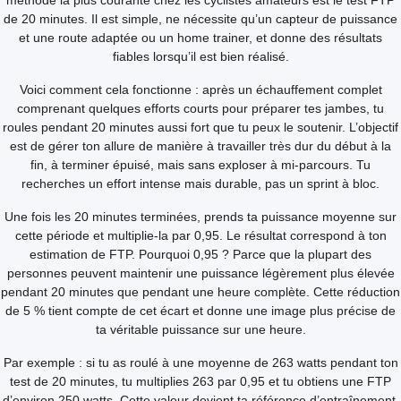
méthode la plus courante chez les cyclistes amateurs est le test FTP
de 20 minutes. Il est simple, ne nécessite qu’un capteur de puissance
et une route adaptée ou un home trainer, et donne des résultats
fiables lorsqu’il est bien réalisé.
Voici comment cela fonctionne : après un échauffement complet
comprenant quelques efforts courts pour préparer tes jambes, tu
roules pendant 20 minutes aussi fort que tu peux le soutenir. L’objectif
est de gérer ton allure de manière à travailler très dur du début à la
fin, à terminer épuisé, mais sans exploser à mi-parcours. Tu
recherches un effort intense mais durable, pas un sprint à bloc.
Une fois les 20 minutes terminées, prends ta puissance moyenne sur
cette période et multiplie-la par 0,95. Le résultat correspond à ton
estimation de FTP. Pourquoi 0,95 ? Parce que la plupart des
personnes peuvent maintenir une puissance légèrement plus élevée
pendant 20 minutes que pendant une heure complète. Cette réduction
de 5 % tient compte de cet écart et donne une image plus précise de
ta véritable puissance sur une heure.
Par exemple : si tu as roulé à une moyenne de 263 watts pendant ton
test de 20 minutes, tu multiplies 263 par 0,95 et tu obtiens une FTP
d’environ 250 watts. Cette valeur devient ta référence d’entraînement,