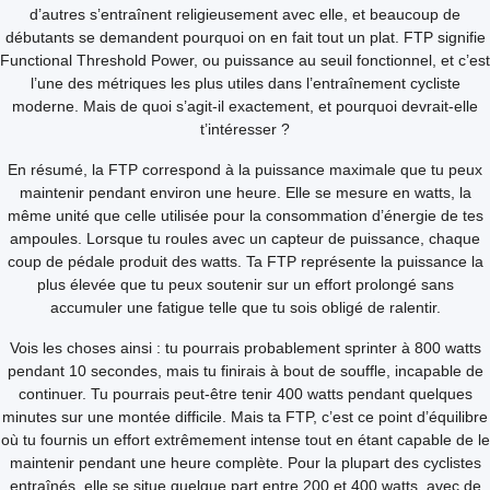
d’autres s’entraînent religieusement avec elle, et beaucoup de
débutants se demandent pourquoi on en fait tout un plat. FTP signifie
Functional Threshold Power, ou puissance au seuil fonctionnel, et c’est
l’une des métriques les plus utiles dans l’entraînement cycliste
moderne. Mais de quoi s’agit-il exactement, et pourquoi devrait-elle
t’intéresser ?
En résumé, la FTP correspond à la puissance maximale que tu peux
maintenir pendant environ une heure. Elle se mesure en watts, la
même unité que celle utilisée pour la consommation d’énergie de tes
ampoules. Lorsque tu roules avec un capteur de puissance, chaque
coup de pédale produit des watts. Ta FTP représente la puissance la
plus élevée que tu peux soutenir sur un effort prolongé sans
accumuler une fatigue telle que tu sois obligé de ralentir.
Vois les choses ainsi : tu pourrais probablement sprinter à 800 watts
pendant 10 secondes, mais tu finirais à bout de souffle, incapable de
continuer. Tu pourrais peut-être tenir 400 watts pendant quelques
minutes sur une montée difficile. Mais ta FTP, c’est ce point d’équilibre
où tu fournis un effort extrêmement intense tout en étant capable de le
maintenir pendant une heure complète. Pour la plupart des cyclistes
entraînés, elle se situe quelque part entre 200 et 400 watts, avec de