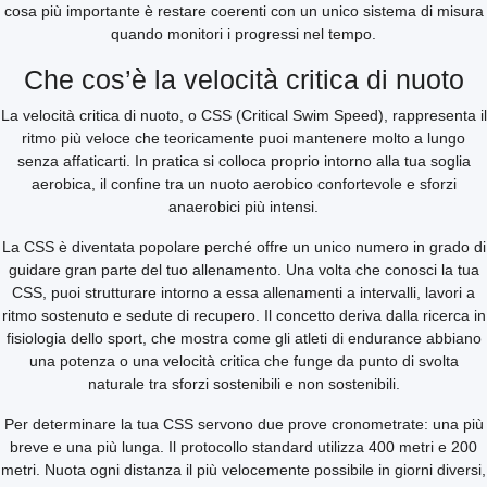
cosa più importante è restare coerenti con un unico sistema di misura
quando monitori i progressi nel tempo.
Che cos’è la velocità critica di nuoto
La velocità critica di nuoto, o CSS (Critical Swim Speed), rappresenta il
ritmo più veloce che teoricamente puoi mantenere molto a lungo
senza affaticarti. In pratica si colloca proprio intorno alla tua soglia
aerobica, il confine tra un nuoto aerobico confortevole e sforzi
anaerobici più intensi.
La CSS è diventata popolare perché offre un unico numero in grado di
guidare gran parte del tuo allenamento. Una volta che conosci la tua
CSS, puoi strutturare intorno a essa allenamenti a intervalli, lavori a
ritmo sostenuto e sedute di recupero. Il concetto deriva dalla ricerca in
fisiologia dello sport, che mostra come gli atleti di endurance abbiano
una potenza o una velocità critica che funge da punto di svolta
naturale tra sforzi sostenibili e non sostenibili.
Per determinare la tua CSS servono due prove cronometrate: una più
breve e una più lunga. Il protocollo standard utilizza 400 metri e 200
metri. Nuota ogni distanza il più velocemente possibile in giorni diversi,