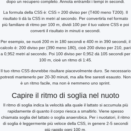
dopo un recupero completo. Annota entrambi i tempi in secondi.
La formula della CSS è: CSS = 200 diviso per (T400 meno T200). Il
risultato ti dà la CSS in metri al secondo. Per convertirla nel formato
più familiare di ritmo per 100 m, dividi 100 per il tuo valore CSS e poi
converti il risultato in minuti e secondi.
Per esempio, se nuoti 200 m in 180 secondi e 400 m in 390 secondi, il
calcolo è: 200 diviso per (390 meno 180), cioè 200 diviso per 210, pari
a 0,952 metri al secondo. Poi 100 diviso per 0,952 dà 105 secondi per
100 m, cioè un ritmo di 1:45.
Il tuo ritmo CSS dovrebbe risultare piacevolmente duro. Se necessario
potresti mantenerlo per 20-30 minuti, ma alla fine saresti esausto. Non
è un ritmo facile, ma non è nemmeno uno sprint.
Capire il ritmo di soglia nel nuoto
Il ritmo di soglia indica la velocità alla quale il lattato si accumula più
rapidamente di quanto il corpo riesca a smaltirlo. Viene spesso
chiamata soglia del lattato o soglia anaerobica. Per i nuotatori, il ritmo
di soglia è leggermente più veloce della CSS, in genere 2-5 secondi
più rapido ogni 100 m.