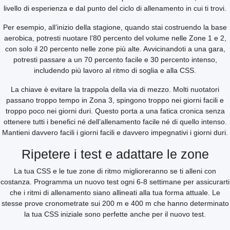
livello di esperienza e dal punto del ciclo di allenamento in cui ti trovi.
Per esempio, all’inizio della stagione, quando stai costruendo la base
aerobica, potresti nuotare l’80 percento del volume nelle Zone 1 e 2,
con solo il 20 percento nelle zone più alte. Avvicinandoti a una gara,
potresti passare a un 70 percento facile e 30 percento intenso,
includendo più lavoro al ritmo di soglia e alla CSS.
La chiave è evitare la trappola della via di mezzo. Molti nuotatori
passano troppo tempo in Zona 3, spingono troppo nei giorni facili e
troppo poco nei giorni duri. Questo porta a una fatica cronica senza
ottenere tutti i benefici né dell’allenamento facile né di quello intenso.
Mantieni davvero facili i giorni facili e davvero impegnativi i giorni duri.
Ripetere i test e adattare le zone
La tua CSS e le tue zone di ritmo miglioreranno se ti alleni con
costanza. Programma un nuovo test ogni 6-8 settimane per assicurarti
che i ritmi di allenamento siano allineati alla tua forma attuale. Le
stesse prove cronometrate sui 200 m e 400 m che hanno determinato
la tua CSS iniziale sono perfette anche per il nuovo test.