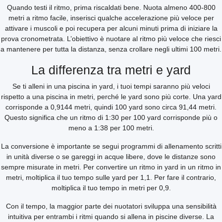
Quando testi il ritmo, prima riscaldati bene. Nuota almeno 400-800
metri a ritmo facile, inserisci qualche accelerazione più veloce per
attivare i muscoli e poi recupera per alcuni minuti prima di iniziare la
prova cronometrata. L’obiettivo è nuotare al ritmo più veloce che riesci
a mantenere per tutta la distanza, senza crollare negli ultimi 100 metri.
La differenza tra metri e yard
Se ti alleni in una piscina in yard, i tuoi tempi saranno più veloci
rispetto a una piscina in metri, perché le yard sono più corte. Una yard
corrisponde a 0,9144 metri, quindi 100 yard sono circa 91,44 metri.
Questo significa che un ritmo di 1:30 per 100 yard corrisponde più o
meno a 1:38 per 100 metri.
La conversione è importante se segui programmi di allenamento scritti
in unità diverse o se gareggi in acque libere, dove le distanze sono
sempre misurate in metri. Per convertire un ritmo in yard in un ritmo in
metri, moltiplica il tuo tempo sulle yard per 1,1. Per fare il contrario,
moltiplica il tuo tempo in metri per 0,9.
Con il tempo, la maggior parte dei nuotatori sviluppa una sensibilità
intuitiva per entrambi i ritmi quando si allena in piscine diverse. La