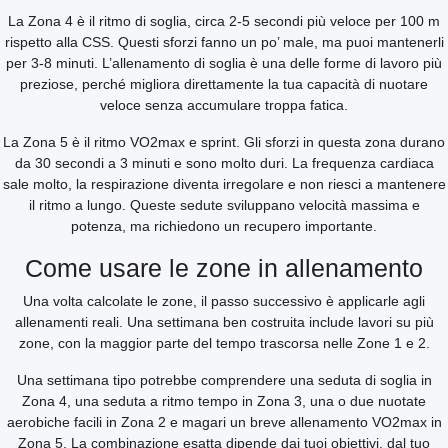
La Zona 4 è il ritmo di soglia, circa 2-5 secondi più veloce per 100 m
rispetto alla CSS. Questi sforzi fanno un po’ male, ma puoi mantenerli
per 3-8 minuti. L’allenamento di soglia è una delle forme di lavoro più
preziose, perché migliora direttamente la tua capacità di nuotare
veloce senza accumulare troppa fatica.
La Zona 5 è il ritmo VO2max e sprint. Gli sforzi in questa zona durano
da 30 secondi a 3 minuti e sono molto duri. La frequenza cardiaca
sale molto, la respirazione diventa irregolare e non riesci a mantenere
il ritmo a lungo. Queste sedute sviluppano velocità massima e
potenza, ma richiedono un recupero importante.
Come usare le zone in allenamento
Una volta calcolate le zone, il passo successivo è applicarle agli
allenamenti reali. Una settimana ben costruita include lavori su più
zone, con la maggior parte del tempo trascorsa nelle Zone 1 e 2.
Una settimana tipo potrebbe comprendere una seduta di soglia in
Zona 4, una seduta a ritmo tempo in Zona 3, una o due nuotate
aerobiche facili in Zona 2 e magari un breve allenamento VO2max in
Zona 5. La combinazione esatta dipende dai tuoi obiettivi, dal tuo