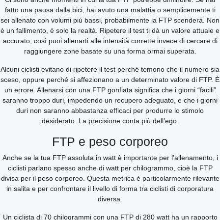
fatto una pausa dalla bici, hai avuto una malattia o semplicemente ti
sei allenato con volumi più bassi, probabilmente la FTP scenderà. Non
è un fallimento, è solo la realtà. Ripetere il test ti dà un valore attuale e
accurato, così puoi allenarti alle intensità corrette invece di cercare di
raggiungere zone basate su una forma ormai superata.
Alcuni ciclisti evitano di ripetere il test perché temono che il numero sia
sceso, oppure perché si affezionano a un determinato valore di FTP. È
un errore. Allenarsi con una FTP gonfiata significa che i giorni “facili”
saranno troppo duri, impedendo un recupero adeguato, e che i giorni
duri non saranno abbastanza efficaci per produrre lo stimolo
desiderato. La precisione conta più dell’ego.
FTP e peso corporeo
Anche se la tua FTP assoluta in watt è importante per l’allenamento, i
ciclisti parlano spesso anche di watt per chilogrammo, cioè la FTP
divisa per il peso corporeo. Questa metrica è particolarmente rilevante
in salita e per confrontare il livello di forma tra ciclisti di corporatura
diversa.
Un ciclista di 70 chilogrammi con una FTP di 280 watt ha un rapporto