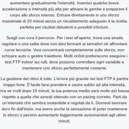
aumentare gradualmente l’intensità. Inserisci qualche breve
accelerazione a intensità più alta per attivare le gambe e preparare il
corpo allo sforzo intenso. Entrare direttamente in uno sforzo
massimale di 20 minuti senza un riscaldamento adeguato è la ricetta
perfetta per risultati deludenti e possibili infortuni.
Scegli con cura il percorso. Per i test all’aperto, trova una strada
regolare o una salita dove non devi fermarti ai semafori né affrontare
curve tecniche. Vuoi concentrarti completamente sullo sforzo, non
schivare auto o gestire traiettorie. Molti ciclisti preferiscono eseguire i
test FTP indoor sui rulli, dove possono controllare ogni variabile e
mantenere uno sforzo perfettamente costante.
La gestione del ritmo è tutto. L’errore più grande nei test FTP è partire
troppo forte. È facile farsi prendere e uscire subito ad alta intensità,
ma se crolli dopo 10 minuti, la tua potenza media sarà molto più bassa
rispetto a quella che avresti ottenuto con un pacing corretto. Parti da
un’intensità che sembra sostenibile e regolati da lì. Dovresti lavorare
duro fin dall’inizio, ma avere anche la sensazione di poter mantenere
lo sforzo o persino aumentarlo leggermente avvicinandoti agli ultimi
minuti.