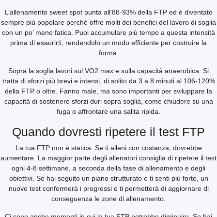
L’allenamento sweet spot punta all’88-93% della FTP ed è diventato
sempre più popolare perché offre molti dei benefici del lavoro di soglia
con un po’ meno fatica. Puoi accumulare più tempo a questa intensità
prima di esaurirti, rendendolo un modo efficiente per costruire la
forma.
Sopra la soglia lavori sul VO2 max e sulla capacità anaerobica. Si
tratta di sforzi più brevi e intensi, di solito da 3 a 8 minuti al 106-120%
della FTP o oltre. Fanno male, ma sono importanti per sviluppare la
capacità di sostenere sforzi duri sopra soglia, come chiudere su una
fuga o affrontare una salita ripida.
Quando dovresti ripetere il test FTP
La tua FTP non è statica. Se ti alleni con costanza, dovrebbe
aumentare. La maggior parte degli allenatori consiglia di ripetere il test
ogni 4-8 settimane, a seconda della fase di allenamento e degli
obiettivi. Se hai seguito un piano strutturato e ti senti più forte, un
nuovo test confermerà i progressi e ti permetterà di aggiornare di
conseguenza le zone di allenamento.
Ci sono anche momenti in cui la tua FTP potrebbe diminuire. Se hai