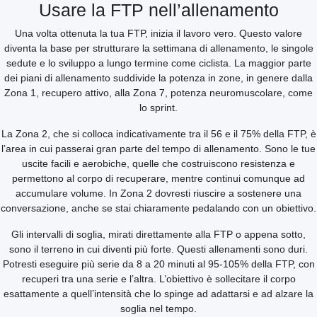
Usare la FTP nell’allenamento
Una volta ottenuta la tua FTP, inizia il lavoro vero. Questo valore
diventa la base per strutturare la settimana di allenamento, le singole
sedute e lo sviluppo a lungo termine come ciclista. La maggior parte
dei piani di allenamento suddivide la potenza in zone, in genere dalla
Zona 1, recupero attivo, alla Zona 7, potenza neuromuscolare, come
lo sprint.
La Zona 2, che si colloca indicativamente tra il 56 e il 75% della FTP, è
l’area in cui passerai gran parte del tempo di allenamento. Sono le tue
uscite facili e aerobiche, quelle che costruiscono resistenza e
permettono al corpo di recuperare, mentre continui comunque ad
accumulare volume. In Zona 2 dovresti riuscire a sostenere una
conversazione, anche se stai chiaramente pedalando con un obiettivo.
Gli intervalli di soglia, mirati direttamente alla FTP o appena sotto,
sono il terreno in cui diventi più forte. Questi allenamenti sono duri.
Potresti eseguire più serie da 8 a 20 minuti al 95-105% della FTP, con
recuperi tra una serie e l’altra. L’obiettivo è sollecitare il corpo
esattamente a quell’intensità che lo spinge ad adattarsi e ad alzare la
soglia nel tempo.