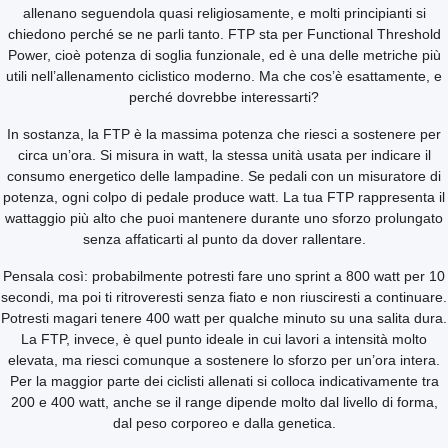
allenano seguendola quasi religiosamente, e molti principianti si
chiedono perché se ne parli tanto. FTP sta per Functional Threshold
Power, cioè potenza di soglia funzionale, ed è una delle metriche più
utili nell’allenamento ciclistico moderno. Ma che cos’è esattamente, e
perché dovrebbe interessarti?
In sostanza, la FTP è la massima potenza che riesci a sostenere per
circa un’ora. Si misura in watt, la stessa unità usata per indicare il
consumo energetico delle lampadine. Se pedali con un misuratore di
potenza, ogni colpo di pedale produce watt. La tua FTP rappresenta il
wattaggio più alto che puoi mantenere durante uno sforzo prolungato
senza affaticarti al punto da dover rallentare.
Pensala così: probabilmente potresti fare uno sprint a 800 watt per 10
secondi, ma poi ti ritroveresti senza fiato e non riusciresti a continuare.
Potresti magari tenere 400 watt per qualche minuto su una salita dura.
La FTP, invece, è quel punto ideale in cui lavori a intensità molto
elevata, ma riesci comunque a sostenere lo sforzo per un’ora intera.
Per la maggior parte dei ciclisti allenati si colloca indicativamente tra
200 e 400 watt, anche se il range dipende molto dal livello di forma,
dal peso corporeo e dalla genetica.