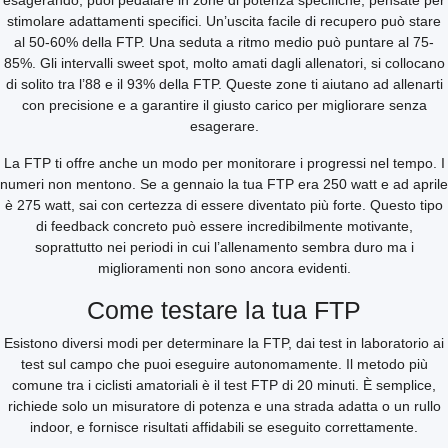
esagerando, puoi pedalare in zone di potenza specifiche, pensate per
stimolare adattamenti specifici. Un’uscita facile di recupero può stare
al 50-60% della FTP. Una seduta a ritmo medio può puntare al 75-
85%. Gli intervalli sweet spot, molto amati dagli allenatori, si collocano
di solito tra l’88 e il 93% della FTP. Queste zone ti aiutano ad allenarti
con precisione e a garantire il giusto carico per migliorare senza
esagerare.
La FTP ti offre anche un modo per monitorare i progressi nel tempo. I
numeri non mentono. Se a gennaio la tua FTP era 250 watt e ad aprile
è 275 watt, sai con certezza di essere diventato più forte. Questo tipo
di feedback concreto può essere incredibilmente motivante,
soprattutto nei periodi in cui l’allenamento sembra duro ma i
miglioramenti non sono ancora evidenti.
Come testare la tua FTP
Esistono diversi modi per determinare la FTP, dai test in laboratorio ai
test sul campo che puoi eseguire autonomamente. Il metodo più
comune tra i ciclisti amatoriali è il test FTP di 20 minuti. È semplice,
richiede solo un misuratore di potenza e una strada adatta o un rullo
indoor, e fornisce risultati affidabili se eseguito correttamente.