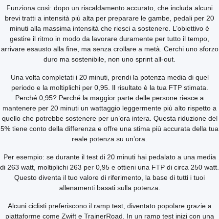
Funziona così: dopo un riscaldamento accurato, che includa alcuni
brevi tratti a intensità più alta per preparare le gambe, pedali per 20
minuti alla massima intensità che riesci a sostenere. L’obiettivo è
gestire il ritmo in modo da lavorare duramente per tutto il tempo,
arrivare esausto alla fine, ma senza crollare a metà. Cerchi uno sforzo
duro ma sostenibile, non uno sprint all-out.
Una volta completati i 20 minuti, prendi la potenza media di quel
periodo e la moltiplichi per 0,95. Il risultato è la tua FTP stimata.
Perché 0,95? Perché la maggior parte delle persone riesce a
mantenere per 20 minuti un wattaggio leggermente più alto rispetto a
quello che potrebbe sostenere per un’ora intera. Questa riduzione del
5% tiene conto della differenza e offre una stima più accurata della tua
reale potenza su un’ora.
Per esempio: se durante il test di 20 minuti hai pedalato a una media
di 263 watt, moltiplichi 263 per 0,95 e ottieni una FTP di circa 250 watt.
Questo diventa il tuo valore di riferimento, la base di tutti i tuoi
allenamenti basati sulla potenza.
Alcuni ciclisti preferiscono il ramp test, diventato popolare grazie a
piattaforme come Zwift e TrainerRoad. In un ramp test inizi con una