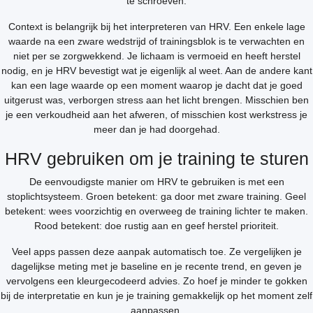
te schroeven.
Context is belangrijk bij het interpreteren van HRV. Een enkele lage
waarde na een zware wedstrijd of trainingsblok is te verwachten en
niet per se zorgwekkend. Je lichaam is vermoeid en heeft herstel
nodig, en je HRV bevestigt wat je eigenlijk al weet. Aan de andere kant
kan een lage waarde op een moment waarop je dacht dat je goed
uitgerust was, verborgen stress aan het licht brengen. Misschien ben
je een verkoudheid aan het afweren, of misschien kost werkstress je
meer dan je had doorgehad.
HRV gebruiken om je training te sturen
De eenvoudigste manier om HRV te gebruiken is met een
stoplichtsysteem. Groen betekent: ga door met zware training. Geel
betekent: wees voorzichtig en overweeg de training lichter te maken.
Rood betekent: doe rustig aan en geef herstel prioriteit.
Veel apps passen deze aanpak automatisch toe. Ze vergelijken je
dagelijkse meting met je baseline en je recente trend, en geven je
vervolgens een kleurgecodeerd advies. Zo hoef je minder te gokken
bij de interpretatie en kun je je training gemakkelijk op het moment zelf
aanpassen.