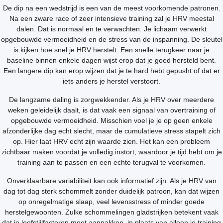
De dip na een wedstrijd is een van de meest voorkomende patronen.
Na een zware race of zeer intensieve training zal je HRV meestal
dalen. Dat is normaal en te verwachten. Je lichaam verwerkt
opgebouwde vermoeidheid en de stress van de inspanning. De sleutel
is kijken hoe snel je HRV herstelt. Een snelle terugkeer naar je
baseline binnen enkele dagen wijst erop dat je goed hersteld bent.
Een langere dip kan erop wijzen dat je te hard hebt gepusht of dat er
iets anders je herstel verstoort.
De langzame daling is zorgwekkender. Als je HRV over meerdere
weken geleidelijk daalt, is dat vaak een signaal van overtraining of
opgebouwde vermoeidheid. Misschien voel je je op geen enkele
afzonderlijke dag echt slecht, maar de cumulatieve stress stapelt zich
op. Hier laat HRV echt zijn waarde zien. Het kan een probleem
zichtbaar maken voordat je volledig instort, waardoor je tijd hebt om je
training aan te passen en een echte terugval te voorkomen.
Onverklaarbare variabiliteit kan ook informatief zijn. Als je HRV van
dag tot dag sterk schommelt zonder duidelijk patroon, kan dat wijzen
op onregelmatige slaap, veel levensstress of minder goede
herstelgewoonten. Zulke schommelingen gladstrijken betekent vaak
dat je leefstijlfactoren moet aanpakken, in plaats van alleen je training