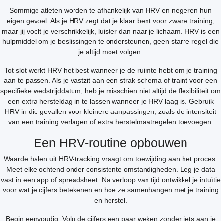
Sommige atleten worden te afhankelijk van HRV en negeren hun
eigen gevoel. Als je HRV zegt dat je klaar bent voor zware training,
maar jij voelt je verschrikkelijk, luister dan naar je lichaam. HRV is een
hulpmiddel om je beslissingen te ondersteunen, geen starre regel die
je altijd moet volgen.
Tot slot werkt HRV het best wanneer je de ruimte hebt om je training
aan te passen. Als je vastzit aan een strak schema of traint voor een
specifieke wedstrijddatum, heb je misschien niet altijd de flexibiliteit om
een extra hersteldag in te lassen wanneer je HRV laag is. Gebruik
HRV in die gevallen voor kleinere aanpassingen, zoals de intensiteit
van een training verlagen of extra herstelmaatregelen toevoegen.
Een HRV-routine opbouwen
Waarde halen uit HRV-tracking vraagt om toewijding aan het proces.
Meet elke ochtend onder consistente omstandigheden. Leg je data
vast in een app of spreadsheet. Na verloop van tijd ontwikkel je intuïtie
voor wat je cijfers betekenen en hoe ze samenhangen met je training
en herstel.
Begin eenvoudig. Volg de cijfers een paar weken zonder iets aan je