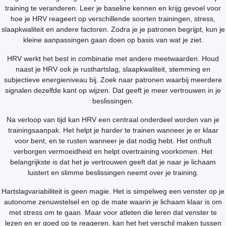
training te veranderen. Leer je baseline kennen en krijg gevoel voor
hoe je HRV reageert op verschillende soorten trainingen, stress,
slaapkwaliteit en andere factoren. Zodra je je patronen begrijpt, kun je
kleine aanpassingen gaan doen op basis van wat je ziet.
HRV werkt het best in combinatie met andere meetwaarden. Houd
naast je HRV ook je rusthartslag, slaapkwaliteit, stemming en
subjectieve energieniveau bij. Zoek naar patronen waarbij meerdere
signalen dezelfde kant op wijzen. Dat geeft je meer vertrouwen in je
beslissingen.
Na verloop van tijd kan HRV een centraal onderdeel worden van je
trainingsaanpak. Het helpt je harder te trainen wanneer je er klaar
voor bent, en te rusten wanneer je dat nodig hebt. Het onthult
verborgen vermoeidheid en helpt overtraining voorkomen. Het
belangrijkste is dat het je vertrouwen geeft dat je naar je lichaam
luistert en slimme beslissingen neemt over je training.
Hartslagvariabiliteit is geen magie. Het is simpelweg een venster op je
autonome zenuwstelsel en op de mate waarin je lichaam klaar is om
met stress om te gaan. Maar voor atleten die leren dat venster te
lezen en er goed op te reageren, kan het het verschil maken tussen