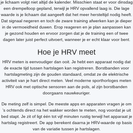
je lichaam volgt niet altijd de kalender. Misschien staat er voor dinsdag
een drempelloop gepland, terwijl je HRV opvallend laag is. Die lage
waarde is je lichaam dat aangeeft dat het meer hersteltijd nodig heeft.
Dat signaal negeren en toch de zware training afwerken kan je dieper
in de vermoeidheid duwen. Erop reageren en je plan aanpassen kan
je gezond houden en ervoor zorgen dat je de training een of twee
dagen later juist perfect uitvoert, wanneer je er echt klaar voor bent.
Hoe je HRV meet
HRV meten is eenvoudiger dan ooit. Je hebt een apparaat nodig dat
de exacte tijd tussen hartslagen kan registreren. Borstbanden voor
hartslagmeting zijn de gouden standaard, omdat ze de elektrische
activiteit van je hart direct meten. Veel moderne sporthorloges meten
HRV ook met optische sensoren aan de pols, al zijn borstbanden
doorgaans nauwkeuriger.
De meting zelf is simpel. De meeste apps en apparaten vragen je om
’s ochtends direct na het wakker worden te meten, nog voordat je uit
bed stapt. Je zit of ligt één tot vijf minuten rustig terwijl het apparaat je
hartslag registreert. De app berekent daarna je HRV-waarde op basis
van de variatie tussen je hartslagen.