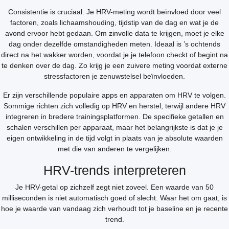
Consistentie is cruciaal. Je HRV-meting wordt beïnvloed door veel
factoren, zoals lichaamshouding, tijdstip van de dag en wat je de
avond ervoor hebt gedaan. Om zinvolle data te krijgen, moet je elke
dag onder dezelfde omstandigheden meten. Ideaal is ’s ochtends
direct na het wakker worden, voordat je je telefoon checkt of begint na
te denken over de dag. Zo krijg je een zuivere meting voordat externe
stressfactoren je zenuwstelsel beïnvloeden.
Er zijn verschillende populaire apps en apparaten om HRV te volgen.
Sommige richten zich volledig op HRV en herstel, terwijl andere HRV
integreren in bredere trainingsplatformen. De specifieke getallen en
schalen verschillen per apparaat, maar het belangrijkste is dat je je
eigen ontwikkeling in de tijd volgt in plaats van je absolute waarden
met die van anderen te vergelijken.
HRV-trends interpreteren
Je HRV-getal op zichzelf zegt niet zoveel. Een waarde van 50
milliseconden is niet automatisch goed of slecht. Waar het om gaat, is
hoe je waarde van vandaag zich verhoudt tot je baseline en je recente
trend.