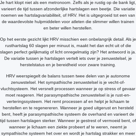
Je hart klopt niet als een metronoom. Zelfs als je rustig op de bank ligt,
varieert de tijd tussen afzonderlijke hartslagen een beetje. Die variatie
noemen we hartslagvariabiliteit, of HRV. Het is uitgegroeid tot een van
de waardevolste hulpmiddelen voor atleten die slimmer willen trainen
en beter willen herstellen.
Op het eerste gezicht lijkt HRV misschien een onbelangrijk detail. Als je
rusthartslag 60 slagen per minuut is, maakt het dan echt uit of die
slagen perfect gelijkmatig of licht onregelmatig zijn? Het antwoord is ja.
De variatie tussen je hartslagen vertelt iets over je zenuwstelsel, je
herstelstatus en je bereidheid voor zware training.
HRV weerspiegelt de balans tussen twee delen van je autonome
zenuwstelsel. Het sympathische zenuwstelsel is je vecht-of-
vluchtsysteem. Het versnelt processen wanneer je op stress of gevaar
moet reageren. Het parasympathische zenuwstelsel is je rust-en-
verteringssysteem. Het remt processen af en helpt je lichaam te
herstellen en te regenereren. Wanneer je goed uitgerust en hersteld
bent, heeft je parasympathische systeem de overhand en varieert de
tijd tussen hartslagen sterker. Wanneer je gestrest of vermoeid bent, of
wanneer je lichaam een ziekte probeert af te weren, neemt je
sympathische systeem het over en wordt je hartslag strakker en meer