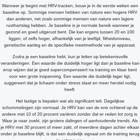
Wanneer je begint met HRV-tracken, bouw je in de eerste weken een
baseline op. Sommige mensen hebben van nature een hogere HRV
dan anderen, net zoals sommige mensen van nature een lagere
rusthartslag hebben. Je baseline is je normale bereik wanneer je
gezond en goed uitgerust bent. Die kan ergens tussen 20 en 100
liggen, of zelfs hoger, afhankelijk van je leeftijd, fitheidsniveau,
genetische aanleg en de specifieke meetmethode van je apparaat.
Zodra je een baseline hebt, kun je letten op betekenisvolle
veranderingen. Een waarde die duidelijk hoger ligt dan je baseline kan
erop wijzen dat je goed supercompenseert na training en klaar bent
voor een grote inspanning. Een waarde die duidelijk lager ligt,
suggereert dat je lichaam onder stress staat en meer herstel nodig
heeft.
Het lastige is bepalen wat als significant telt. Dagelijkse
schommelingen zijn normaal. Je HRV kan van de ene ochtend op de
andere met 10 of 20 procent variëren zonder dat er reden tot zorg is.
Waar je naar zoekt, zijn grotere dalingen of aanhoudende trends. Als
je HRV met 30 procent of meer zakt, of meerdere dagen achter elkaar
onder je baseline blijft, is dat een duidelijk signaal om de training terug