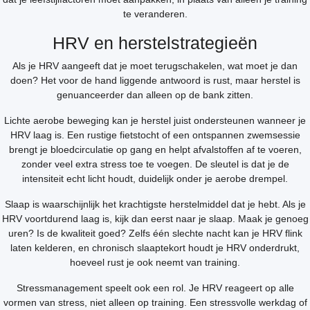
te veranderen.
HRV en herstelstrategieën
Als je HRV aangeeft dat je moet terugschakelen, wat moet je dan
doen? Het voor de hand liggende antwoord is rust, maar herstel is
genuanceerder dan alleen op de bank zitten.
Lichte aerobe beweging kan je herstel juist ondersteunen wanneer je
HRV laag is. Een rustige fietstocht of een ontspannen zwemsessie
brengt je bloedcirculatie op gang en helpt afvalstoffen af te voeren,
zonder veel extra stress toe te voegen. De sleutel is dat je de
intensiteit echt licht houdt, duidelijk onder je aerobe drempel.
Slaap is waarschijnlijk het krachtigste herstelmiddel dat je hebt. Als je
HRV voortdurend laag is, kijk dan eerst naar je slaap. Maak je genoeg
uren? Is de kwaliteit goed? Zelfs één slechte nacht kan je HRV flink
laten kelderen, en chronisch slaaptekort houdt je HRV onderdrukt,
hoeveel rust je ook neemt van training.
Stressmanagement speelt ook een rol. Je HRV reageert op alle
vormen van stress, niet alleen op training. Een stressvolle werkdag of