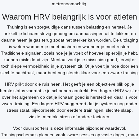
metronoomachtig.
Waarom HRV belangrijk is voor atleten
Training is een zorgvuldige dans tussen belasting en herstel. Je
prikkelt je lichaam stevig genoeg om aanpassingen uit te lokken, en
daarna neem je gas terug zodat het sterker kan worden. De uitdaging
is weten wanneer je moet pushen en wanneer je moet rusten.
Traditionele signalen, zoals hoe je je voelt of hoeveel spierpijn je hebt,
kunnen misleidend zijn. Mentaal voel je je misschien goed, terwijl er
toch diepe vermoeidheid in je systeem zit. Of je voelt je moe door een
slechte nachtrust, maar bent nog steeds klaar voor een zware training.
HRV prikt door die ruis heen. Het geeft je een objectieve blik op je
herstelstatus voordat je je schoenen aantrekt. Een hogere HRV wijst er
over het algemeen op dat je lichaam goed is hersteld en klaar is voor
zware training. Een lagere HRV suggereert dat je systeem nog onder
stress staat, bijvoorbeeld door eerdere trainingen, slechte slaap,
ziekte, mentale stress of andere factoren.
Voor duursporters is deze informatie bijzonder waardevol.
Trainingsschema’s plannen vaak zware sessies op vaste dagen, maar