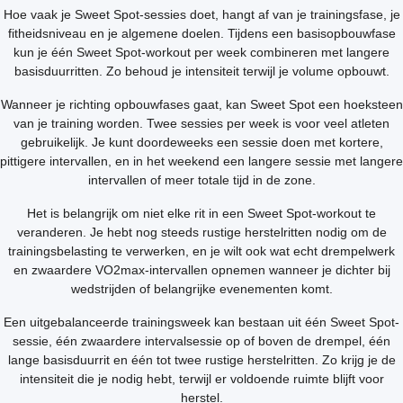
Hoe vaak je Sweet Spot-sessies doet, hangt af van je trainingsfase, je
fitheidsniveau en je algemene doelen. Tijdens een basisopbouwfase
kun je één Sweet Spot-workout per week combineren met langere
basisduurritten. Zo behoud je intensiteit terwijl je volume opbouwt.
Wanneer je richting opbouwfases gaat, kan Sweet Spot een hoeksteen
van je training worden. Twee sessies per week is voor veel atleten
gebruikelijk. Je kunt doordeweeks een sessie doen met kortere,
pittigere intervallen, en in het weekend een langere sessie met langere
intervallen of meer totale tijd in de zone.
Het is belangrijk om niet elke rit in een Sweet Spot-workout te
veranderen. Je hebt nog steeds rustige herstelritten nodig om de
trainingsbelasting te verwerken, en je wilt ook wat echt drempelwerk
en zwaardere VO2max-intervallen opnemen wanneer je dichter bij
wedstrijden of belangrijke evenementen komt.
Een uitgebalanceerde trainingsweek kan bestaan uit één Sweet Spot-
sessie, één zwaardere intervalsessie op of boven de drempel, één
lange basisduurrit en één tot twee rustige herstelritten. Zo krijg je de
intensiteit die je nodig hebt, terwijl er voldoende ruimte blijft voor
herstel.