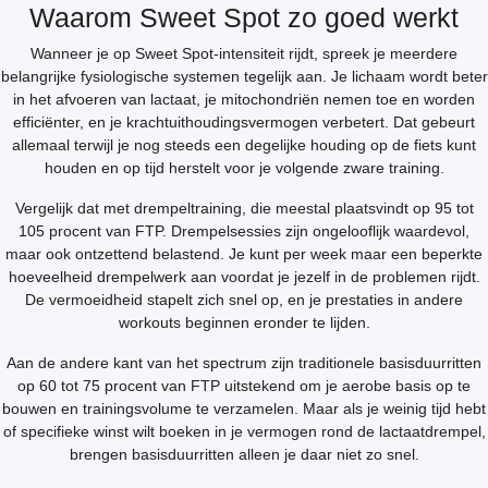
Waarom Sweet Spot zo goed werkt
Wanneer je op Sweet Spot-intensiteit rijdt, spreek je meerdere
belangrijke fysiologische systemen tegelijk aan. Je lichaam wordt beter
in het afvoeren van lactaat, je mitochondriën nemen toe en worden
efficiënter, en je krachtuithoudingsvermogen verbetert. Dat gebeurt
allemaal terwijl je nog steeds een degelijke houding op de fiets kunt
houden en op tijd herstelt voor je volgende zware training.
Vergelijk dat met drempeltraining, die meestal plaatsvindt op 95 tot
105 procent van FTP. Drempelsessies zijn ongelooflijk waardevol,
maar ook ontzettend belastend. Je kunt per week maar een beperkte
hoeveelheid drempelwerk aan voordat je jezelf in de problemen rijdt.
De vermoeidheid stapelt zich snel op, en je prestaties in andere
workouts beginnen eronder te lijden.
Aan de andere kant van het spectrum zijn traditionele basisduurritten
op 60 tot 75 procent van FTP uitstekend om je aerobe basis op te
bouwen en trainingsvolume te verzamelen. Maar als je weinig tijd hebt
of specifieke winst wilt boeken in je vermogen rond de lactaatdrempel,
brengen basisduurritten alleen je daar niet zo snel.