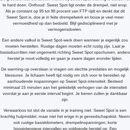
te hard doen. Onthoud: Sweet Spot ligt onder de drempel, niet erop.
Als je constant op 95 tot 98 procent van FTP rijdt en denkt dat dit
Sweet Spot is, doe je in feite drempelwerk en bouw je veel meer
vermoeidheid op dan bedoeld. Blijf gedisciplineerd met je
vermogensdoelen.
Een andere valkuil is Sweet Spot-werk doen wanneer je eigenlijk zou
moeten herstellen. Rustige dagen moeten echt rustig zijn. Laat je
basisduurritten niet ongemerkt richting Sweet Spot opschuiven, anders
herstel je nooit volledig en gaan je zware dagen eronder lijden.
De warming-up overslaan is vragen om slechte prestaties en mogelijk
blessures. Je lichaam heeft tijd nodig om zich voor te bereiden op
aanhoudende inspanningen op Sweet Spot-intensiteit. Besteed
minimaal 15 minuten aan het geleidelijk verhogen van de intensiteit
voordat je aan je eerste interval begint. Je benen zullen je dankbaar
zijn.
Verwaarloos tot slot de variatie in je training niet. Sweet Spot is een
krachtig hulpmiddel, maar niet het enige in je gereedschapskist. Neem
ook rustige basiskilometers, drempelinspanningen, korte
hoogintensieve intervallen en voldoende herstel op. Een