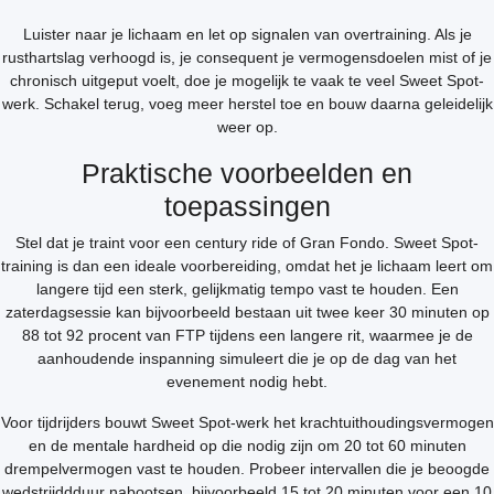
Luister naar je lichaam en let op signalen van overtraining. Als je
rusthartslag verhoogd is, je consequent je vermogensdoelen mist of je
chronisch uitgeput voelt, doe je mogelijk te vaak te veel Sweet Spot-
werk. Schakel terug, voeg meer herstel toe en bouw daarna geleidelijk
weer op.
Praktische voorbeelden en
toepassingen
Stel dat je traint voor een century ride of Gran Fondo. Sweet Spot-
training is dan een ideale voorbereiding, omdat het je lichaam leert om
langere tijd een sterk, gelijkmatig tempo vast te houden. Een
zaterdagsessie kan bijvoorbeeld bestaan uit twee keer 30 minuten op
88 tot 92 procent van FTP tijdens een langere rit, waarmee je de
aanhoudende inspanning simuleert die je op de dag van het
evenement nodig hebt.
Voor tijdrijders bouwt Sweet Spot-werk het krachtuithoudingsvermogen
en de mentale hardheid op die nodig zijn om 20 tot 60 minuten
drempelvermogen vast te houden. Probeer intervallen die je beoogde
wedstrijddduur nabootsen, bijvoorbeeld 15 tot 20 minuten voor een 10