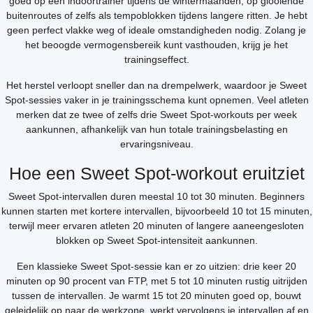
goed op een indoortrainer tijdens de wintermaanden, op glooiende
buitenroutes of zelfs als tempoblokken tijdens langere ritten. Je hebt
geen perfect vlakke weg of ideale omstandigheden nodig. Zolang je
het beoogde vermogensbereik kunt vasthouden, krijg je het
trainingseffect.
Het herstel verloopt sneller dan na drempelwerk, waardoor je Sweet
Spot-sessies vaker in je trainingsschema kunt opnemen. Veel atleten
merken dat ze twee of zelfs drie Sweet Spot-workouts per week
aankunnen, afhankelijk van hun totale trainingsbelasting en
ervaringsniveau.
Hoe een Sweet Spot-workout eruitziet
Sweet Spot-intervallen duren meestal 10 tot 30 minuten. Beginners
kunnen starten met kortere intervallen, bijvoorbeeld 10 tot 15 minuten,
terwijl meer ervaren atleten 20 minuten of langere aaneengesloten
blokken op Sweet Spot-intensiteit aankunnen.
Een klassieke Sweet Spot-sessie kan er zo uitzien: drie keer 20
minuten op 90 procent van FTP, met 5 tot 10 minuten rustig uitrijden
tussen de intervallen. Je warmt 15 tot 20 minuten goed op, bouwt
geleidelijk op naar de werkzone, werkt vervolgens je intervallen af en