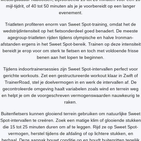
mijl-tijdrit, of 40 tot 50 minuten als je je voorbereidt op een langer
evenement.
Triatleten profiteren enorm van Sweet Spot-training, omdat het de
wedstrijdintensiteit op het fietsonderdeel goed benadert. De meeste
agegroup-triatleten rijden tijdens olympische en halve Ironman-
afstanden ergens in het Sweet Spot-bereik. Trainen op deze intensiteit
bereidt je erop voor om sterk te fietsen en toch met voldoende frisse
benen aan het lopen te beginnen.
Tijdens indoortrainersessies zijn Sweet Spot-intervallen perfect voor
gerichte workouts. Zet een gestructureerde workout klaar in Zwift of
TrainerRoad, stel je doelvermogen in en werk de intervallen af. De
gecontroleerde omgeving haalt variabelen zoals wind en terrein weg
en helpt je om de voorgeschreven vermogenswaarden nauwkeurig te
raken.
Buitenfietsers kunnen glooiend terrein gebruiken om natuurlijke Sweet
Spot-intervallen te creëren. Zoek een matige klim of glooiende stukken
die 15 tot 25 minuten duren om af te leggen. Rijd ze op Sweet Spot-
vermogen, herstel tijdens de afdaling of op lichtere stukken, en
herhaal. Deze aanpak bouwt conditie op en houdt buitenritten tegelijk