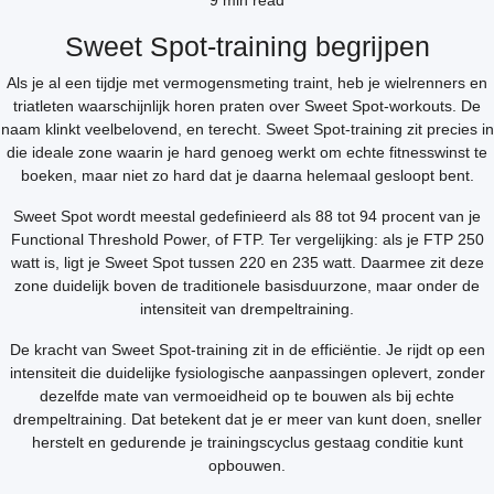
9 min read
Sweet Spot-training begrijpen
Als je al een tijdje met vermogensmeting traint, heb je wielrenners en
triatleten waarschijnlijk horen praten over Sweet Spot-workouts. De
naam klinkt veelbelovend, en terecht. Sweet Spot-training zit precies in
die ideale zone waarin je hard genoeg werkt om echte fitnesswinst te
boeken, maar niet zo hard dat je daarna helemaal gesloopt bent.
Sweet Spot wordt meestal gedefinieerd als 88 tot 94 procent van je
Functional Threshold Power, of FTP. Ter vergelijking: als je FTP 250
watt is, ligt je Sweet Spot tussen 220 en 235 watt. Daarmee zit deze
zone duidelijk boven de traditionele basisduurzone, maar onder de
intensiteit van drempeltraining.
De kracht van Sweet Spot-training zit in de efficiëntie. Je rijdt op een
intensiteit die duidelijke fysiologische aanpassingen oplevert, zonder
dezelfde mate van vermoeidheid op te bouwen als bij echte
drempeltraining. Dat betekent dat je er meer van kunt doen, sneller
herstelt en gedurende je trainingscyclus gestaag conditie kunt
opbouwen.