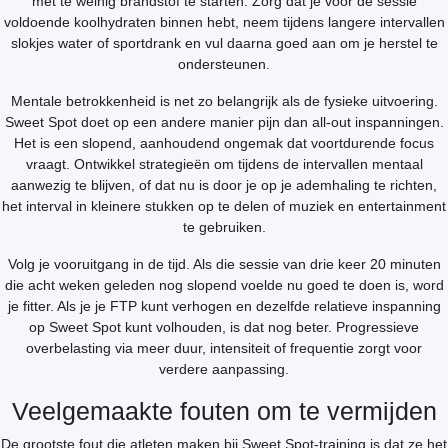
met te weinig brandstof te starten. Zorg dat je vóór de sessie
voldoende koolhydraten binnen hebt, neem tijdens langere intervallen
slokjes water of sportdrank en vul daarna goed aan om je herstel te
ondersteunen.
Mentale betrokkenheid is net zo belangrijk als de fysieke uitvoering.
Sweet Spot doet op een andere manier pijn dan all-out inspanningen.
Het is een slopend, aanhoudend ongemak dat voortdurende focus
vraagt. Ontwikkel strategieën om tijdens de intervallen mentaal
aanwezig te blijven, of dat nu is door je op je ademhaling te richten,
het interval in kleinere stukken op te delen of muziek en entertainment
te gebruiken.
Volg je vooruitgang in de tijd. Als die sessie van drie keer 20 minuten
die acht weken geleden nog slopend voelde nu goed te doen is, word
je fitter. Als je je FTP kunt verhogen en dezelfde relatieve inspanning
op Sweet Spot kunt volhouden, is dat nog beter. Progressieve
overbelasting via meer duur, intensiteit of frequentie zorgt voor
verdere aanpassing.
Veelgemaakte fouten om te vermijden
De grootste fout die atleten maken bij Sweet Spot-training is dat ze het