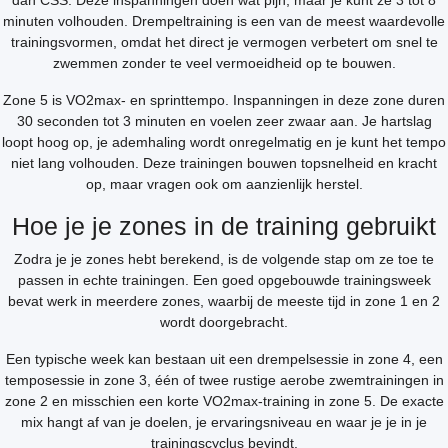
dan CSS. Deze inspanningen doen wat pijn, maar je kunt ze 3 tot 8
minuten volhouden. Drempeltraining is een van de meest waardevolle
trainingsvormen, omdat het direct je vermogen verbetert om snel te
zwemmen zonder te veel vermoeidheid op te bouwen.
Zone 5 is VO2max- en sprinttempo. Inspanningen in deze zone duren
30 seconden tot 3 minuten en voelen zeer zwaar aan. Je hartslag
loopt hoog op, je ademhaling wordt onregelmatig en je kunt het tempo
niet lang volhouden. Deze trainingen bouwen topsnelheid en kracht
op, maar vragen ook om aanzienlijk herstel.
Hoe je je zones in de training gebruikt
Zodra je je zones hebt berekend, is de volgende stap om ze toe te
passen in echte trainingen. Een goed opgebouwde trainingsweek
bevat werk in meerdere zones, waarbij de meeste tijd in zone 1 en 2
wordt doorgebracht.
Een typische week kan bestaan uit een drempelsessie in zone 4, een
temposessie in zone 3, één of twee rustige aerobe zwemtrainingen in
zone 2 en misschien een korte VO2max-training in zone 5. De exacte
mix hangt af van je doelen, je ervaringsniveau en waar je je in je
trainingscyclus bevindt.