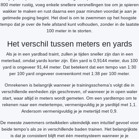
800 meter rustig, voeg enkele snellere versnellingen toe om je spieren
wakker te maken en rust daarna een paar minuten voordat je aan je
getimede poging begint. Het doel is om te zwemmen op het hoogste
tempo dat je over de hele afstand kunt volhouden, zonder in de laatste
100 meter in te storten.
Het verschil tussen meters en yards
Als je in een yardbad traint, zullen je tijden sneller zijn dan in een
meterbad, omdat yards korter zijn. Eén yard is 0,9144 meter, dus 100
yard is ongeveer 91,44 meter. Dat betekent dat een tempo van 1:30
per 100 yard ongeveer overeenkomt met 1:38 per 100 meter.
Omrekenen is belangrijk wanneer je trainingsschema’s volgt die in
verschillende eenheden zijn geschreven, of wanneer je in open water
start, waar altijd in meters wordt gemeten. Om een yardtempo om te
rekenen naar een metertempo, vermenigvuldig je je yardtijd met 1,1.
Andersom vermenigvuldig je je metertijd met 0,9.
De meeste zwemmers ontwikkelen uiteindelijk een intuïtief gevoel voor
beide tempo’s als ze in verschillende baden trainen. Het belangrijkste
is dat je consistent blijft met één meetsysteem wanneer je je