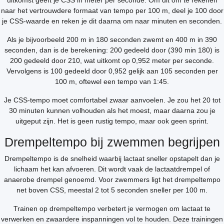
uitkomst geeft je CSS in meter per seconde. Om dit om te rekenen
naar het vertrouwdere formaat van tempo per 100 m, deel je 100 door
je CSS-waarde en reken je dit daarna om naar minuten en seconden.
Als je bijvoorbeeld 200 m in 180 seconden zwemt en 400 m in 390
seconden, dan is de berekening: 200 gedeeld door (390 min 180) is
200 gedeeld door 210, wat uitkomt op 0,952 meter per seconde.
Vervolgens is 100 gedeeld door 0,952 gelijk aan 105 seconden per
100 m, oftewel een tempo van 1:45.
Je CSS-tempo moet comfortabel zwaar aanvoelen. Je zou het 20 tot
30 minuten kunnen volhouden als het moest, maar daarna zou je
uitgeput zijn. Het is geen rustig tempo, maar ook geen sprint.
Drempeltempo bij zwemmen begrijpen
Drempeltempo is de snelheid waarbij lactaat sneller opstapelt dan je
lichaam het kan afvoeren. Dit wordt vaak de lactaatdrempel of
anaerobe drempel genoemd. Voor zwemmers ligt het drempeltempo
net boven CSS, meestal 2 tot 5 seconden sneller per 100 m.
Trainen op drempeltempo verbetert je vermogen om lactaat te
verwerken en zwaardere inspanningen vol te houden. Deze trainingen