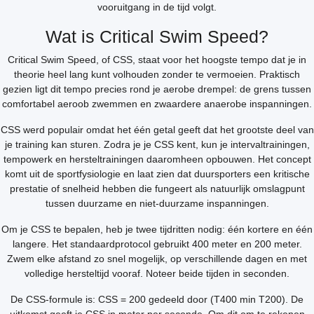
vooruitgang in de tijd volgt.
Wat is Critical Swim Speed?
Critical Swim Speed, of CSS, staat voor het hoogste tempo dat je in
theorie heel lang kunt volhouden zonder te vermoeien. Praktisch
gezien ligt dit tempo precies rond je aerobe drempel: de grens tussen
comfortabel aeroob zwemmen en zwaardere anaerobe inspanningen.
CSS werd populair omdat het één getal geeft dat het grootste deel van
je training kan sturen. Zodra je je CSS kent, kun je intervaltrainingen,
tempowerk en hersteltrainingen daaromheen opbouwen. Het concept
komt uit de sportfysiologie en laat zien dat duursporters een kritische
prestatie of snelheid hebben die fungeert als natuurlijk omslagpunt
tussen duurzame en niet-duurzame inspanningen.
Om je CSS te bepalen, heb je twee tijdritten nodig: één kortere en één
langere. Het standaardprotocol gebruikt 400 meter en 200 meter.
Zwem elke afstand zo snel mogelijk, op verschillende dagen en met
volledige hersteltijd vooraf. Noteer beide tijden in seconden.
De CSS-formule is: CSS = 200 gedeeld door (T400 min T200). De