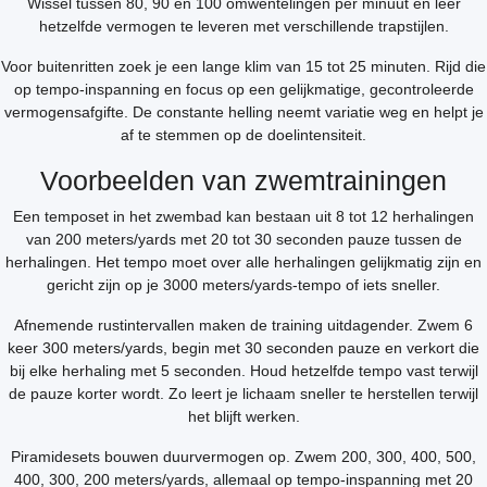
Wissel tussen 80, 90 en 100 omwentelingen per minuut en leer
hetzelfde vermogen te leveren met verschillende trapstijlen.
Voor buitenritten zoek je een lange klim van 15 tot 25 minuten. Rijd die
op tempo-inspanning en focus op een gelijkmatige, gecontroleerde
vermogensafgifte. De constante helling neemt variatie weg en helpt je
af te stemmen op de doelintensiteit.
Voorbeelden van zwemtrainingen
Een temposet in het zwembad kan bestaan uit 8 tot 12 herhalingen
van 200 meters/yards met 20 tot 30 seconden pauze tussen de
herhalingen. Het tempo moet over alle herhalingen gelijkmatig zijn en
gericht zijn op je 3000 meters/yards-tempo of iets sneller.
Afnemende rustintervallen maken de training uitdagender. Zwem 6
keer 300 meters/yards, begin met 30 seconden pauze en verkort die
bij elke herhaling met 5 seconden. Houd hetzelfde tempo vast terwijl
de pauze korter wordt. Zo leert je lichaam sneller te herstellen terwijl
het blijft werken.
Piramidesets bouwen duurvermogen op. Zwem 200, 300, 400, 500,
400, 300, 200 meters/yards, allemaal op tempo-inspanning met 20