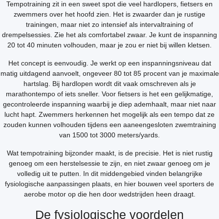
Tempotraining zit in een sweet spot die veel hardlopers, fietsers en
zwemmers over het hoofd zien. Het is zwaarder dan je rustige
trainingen, maar niet zo intensief als intervaltraining of
drempelsessies. Zie het als comfortabel zwaar. Je kunt de inspanning
20 tot 40 minuten volhouden, maar je zou er niet bij willen kletsen.
Het concept is eenvoudig. Je werkt op een inspanningsniveau dat
matig uitdagend aanvoelt, ongeveer 80 tot 85 procent van je maximale
hartslag. Bij hardlopen wordt dit vaak omschreven als je
marathontempo of iets sneller. Voor fietsers is het een gelijkmatige,
gecontroleerde inspanning waarbij je diep ademhaalt, maar niet naar
lucht hapt. Zwemmers herkennen het mogelijk als een tempo dat ze
zouden kunnen volhouden tijdens een aaneengesloten zwemtraining
van 1500 tot 3000 meters/yards.
Wat tempotraining bijzonder maakt, is de precisie. Het is niet rustig
genoeg om een herstelsessie te zijn, en niet zwaar genoeg om je
volledig uit te putten. In dit middengebied vinden belangrijke
fysiologische aanpassingen plaats, en hier bouwen veel sporters de
aerobe motor op die hen door wedstrijden heen draagt.
De fysiologische voordelen