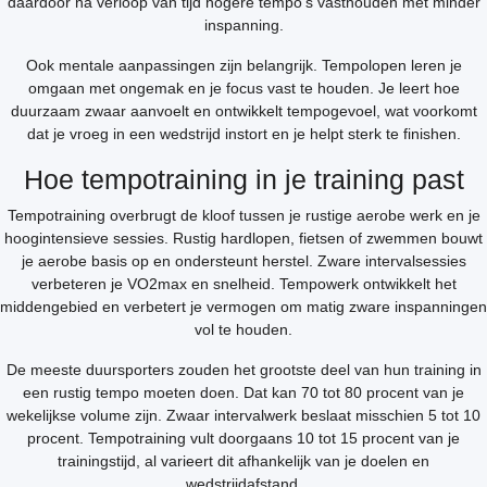
daardoor na verloop van tijd hogere tempo’s vasthouden met minder
inspanning.
Ook mentale aanpassingen zijn belangrijk. Tempolopen leren je
omgaan met ongemak en je focus vast te houden. Je leert hoe
duurzaam zwaar aanvoelt en ontwikkelt tempogevoel, wat voorkomt
dat je vroeg in een wedstrijd instort en je helpt sterk te finishen.
Hoe tempotraining in je training past
Tempotraining overbrugt de kloof tussen je rustige aerobe werk en je
hoogintensieve sessies. Rustig hardlopen, fietsen of zwemmen bouwt
je aerobe basis op en ondersteunt herstel. Zware intervalsessies
verbeteren je VO2max en snelheid. Tempowerk ontwikkelt het
middengebied en verbetert je vermogen om matig zware inspanningen
vol te houden.
De meeste duursporters zouden het grootste deel van hun training in
een rustig tempo moeten doen. Dat kan 70 tot 80 procent van je
wekelijkse volume zijn. Zwaar intervalwerk beslaat misschien 5 tot 10
procent. Tempotraining vult doorgaans 10 tot 15 procent van je
trainingstijd, al varieert dit afhankelijk van je doelen en
wedstrijdafstand.