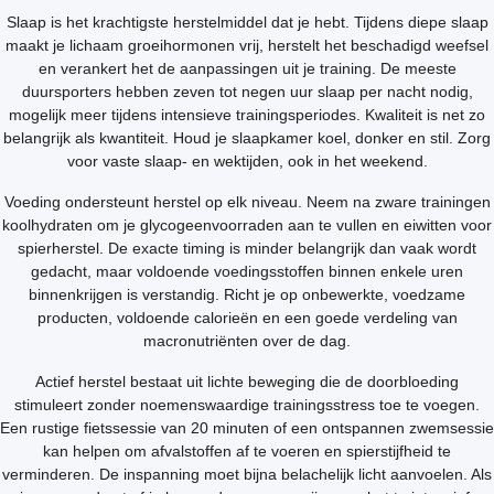
Slaap is het krachtigste herstelmiddel dat je hebt. Tijdens diepe slaap
maakt je lichaam groeihormonen vrij, herstelt het beschadigd weefsel
en verankert het de aanpassingen uit je training. De meeste
duursporters hebben zeven tot negen uur slaap per nacht nodig,
mogelijk meer tijdens intensieve trainingsperiodes. Kwaliteit is net zo
belangrijk als kwantiteit. Houd je slaapkamer koel, donker en stil. Zorg
voor vaste slaap- en wektijden, ook in het weekend.
Voeding ondersteunt herstel op elk niveau. Neem na zware trainingen
koolhydraten om je glycogeenvoorraden aan te vullen en eiwitten voor
spierherstel. De exacte timing is minder belangrijk dan vaak wordt
gedacht, maar voldoende voedingsstoffen binnen enkele uren
binnenkrijgen is verstandig. Richt je op onbewerkte, voedzame
producten, voldoende calorieën en een goede verdeling van
macronutriënten over de dag.
Actief herstel bestaat uit lichte beweging die de doorbloeding
stimuleert zonder noemenswaardige trainingsstress toe te voegen.
Een rustige fietssessie van 20 minuten of een ontspannen zwemsessie
kan helpen om afvalstoffen af te voeren en spierstijfheid te
verminderen. De inspanning moet bijna belachelijk licht aanvoelen. Als