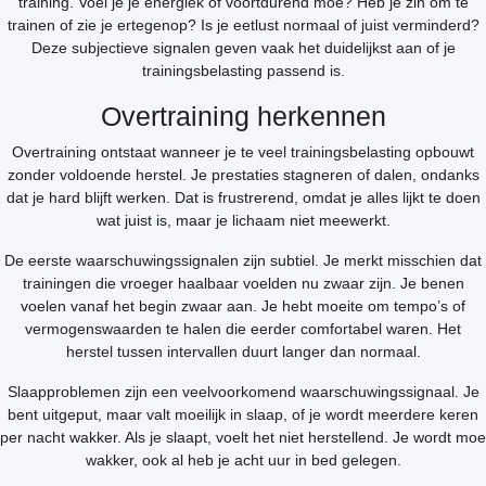
training. Voel je je energiek of voortdurend moe? Heb je zin om te
trainen of zie je ertegenop? Is je eetlust normaal of juist verminderd?
Deze subjectieve signalen geven vaak het duidelijkst aan of je
trainingsbelasting passend is.
Overtraining herkennen
Overtraining ontstaat wanneer je te veel trainingsbelasting opbouwt
zonder voldoende herstel. Je prestaties stagneren of dalen, ondanks
dat je hard blijft werken. Dat is frustrerend, omdat je alles lijkt te doen
wat juist is, maar je lichaam niet meewerkt.
De eerste waarschuwingssignalen zijn subtiel. Je merkt misschien dat
trainingen die vroeger haalbaar voelden nu zwaar zijn. Je benen
voelen vanaf het begin zwaar aan. Je hebt moeite om tempo’s of
vermogenswaarden te halen die eerder comfortabel waren. Het
herstel tussen intervallen duurt langer dan normaal.
Slaapproblemen zijn een veelvoorkomend waarschuwingssignaal. Je
bent uitgeput, maar valt moeilijk in slaap, of je wordt meerdere keren
per nacht wakker. Als je slaapt, voelt het niet herstellend. Je wordt moe
wakker, ook al heb je acht uur in bed gelegen.