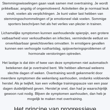
Stemmingswisselingen gaan vaak samen met overtraining. Je wordt
prikkelbaar, angstig of ongemotiveerd. Activiteiten die je normaal leuk
vindt, voelen als verplichtingen. Je kunt vaker last hebben van
stemmingsschommelingen of je emotioneel vlak voelen. Sommige
sporters beschrijven het als het verlies van plezier in trainen.
Lichamelijke symptomen kunnen aanhoudende spierpijn, een grotere
vatbaarheid voor verkoudheden en infecties, verminderde eetlust en
onverklaarbaar gewichtsverlies omvatten. In ernstigere gevallen
kunnen een verhoogde rusthartslag, spijsverteringsproblemen of
hormonale verstoringen optreden.
Het lastige is dat één of twee van deze symptomen niet automatisch
betekenen dat je overtraind bent. We hebben allemaal weleens
slechte dagen of weken. Overtraining wordt gekenmerkt door
meerdere symptomen die wekenlang aanhouden, ondanks voldoende
herstel. Als je twijfelt, kan een volledige trainingspauze van een paar
dagen duidelijkheid geven. Herstel je snel, dan had je waarschijnlijk
gewoon rust nodig. Blijven de symptomen aanhouden, dan heb je
mogelijk te maken met overtraining.
Het principe van progressieve