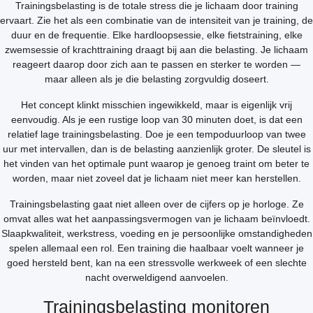
Trainingsbelasting is de totale stress die je lichaam door training
ervaart. Zie het als een combinatie van de intensiteit van je training, de
duur en de frequentie. Elke hardloopsessie, elke fietstraining, elke
zwemsessie of krachttraining draagt bij aan die belasting. Je lichaam
reageert daarop door zich aan te passen en sterker te worden —
maar alleen als je die belasting zorgvuldig doseert.
Het concept klinkt misschien ingewikkeld, maar is eigenlijk vrij
eenvoudig. Als je een rustige loop van 30 minuten doet, is dat een
relatief lage trainingsbelasting. Doe je een tempoduurloop van twee
uur met intervallen, dan is de belasting aanzienlijk groter. De sleutel is
het vinden van het optimale punt waarop je genoeg traint om beter te
worden, maar niet zoveel dat je lichaam niet meer kan herstellen.
Trainingsbelasting gaat niet alleen over de cijfers op je horloge. Ze
omvat alles wat het aanpassingsvermogen van je lichaam beïnvloedt.
Slaapkwaliteit, werkstress, voeding en je persoonlijke omstandigheden
spelen allemaal een rol. Een training die haalbaar voelt wanneer je
goed hersteld bent, kan na een stressvolle werkweek of een slechte
nacht overweldigend aanvoelen.
Trainingsbelasting monitoren