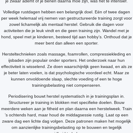
je zwaar ademt of je benen daarna moe zijn, was het te intensief.
Volledige rustdagen hebben een belangrijk doel. Eén of twee dagen
per week helemaal vrij nemen van gestructureerde training zorgt voor
zowel lichamelijk als mentaal herstel. Gebruik die dagen voor
activiteiten die je leuk vindt en die geen training zijn. Wandel met je
hond, speel met je kinderen, besteed tijd aan hobby’s. Onthoud dat je
meer bent dan alleen een sporter.
Hersteltechnieken zoals massage, foamrollen, compressiekleding en
ijsbaden zijn populair onder sporters. Het onderzoek naar hun
effectiviteit is wisselend. Ze doen waarschijnlijk geen kwaad, en als ze
je beter laten voelen, is dat psychologische voordeel echt. Maar ze
kunnen onvoldoende slaap, slechte voeding of een te hoge
trainingsbelasting niet compenseren.
Periodisering bouwt herstel systematisch in je trainingsplan in.
Structureer je training in blokken met specifieke doelen. Bouw
meerdere weken aan je fitheid en plan daarna een herstelweek. Train
’s ochtends hard, maar houd de middagsessie rustig. Laat op een
zware dag een lichte dag volgen. Deze patronen maken het mogelijk
om aanzienlijke trainingsbelasting op te bouwen en tegelijk