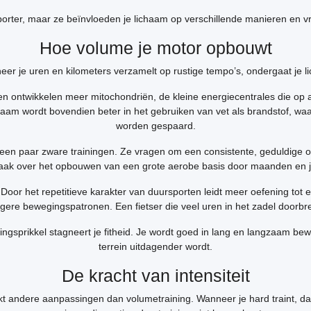
rsporter, maar ze beïnvloeden je lichaam op verschillende manieren en 
Hoe volume je motor opbouwt
r je uren en kilometers verzamelt op rustige tempo’s, ondergaat je l
ren ontwikkelen meer mitochondriën, de kleine energiecentrales die op
ichaam wordt bovendien beter in het gebruiken van vet als brandstof, 
worden gespaard.
 een paar zware trainingen. Ze vragen om een consistente, geduldige o
vaak over het opbouwen van een grote aerobe basis door maanden en j
 Door het repetitieve karakter van duursporten leidt meer oefening tot
gere bewegingspatronen. Een fietser die veel uren in het zadel doorbren
ningsprikkel stagneert je fitheid. Je wordt goed in lang en langzaam b
terrein uitdagender wordt.
De kracht van intensiteit
kt andere aanpassingen dan volumetraining. Wanneer je hard traint, daag