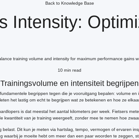
Back to Knowledge Base
 Intensity: Optimi
lance training volume and intensity for maximum performance gains wi
10 min read
Trainingsvolume en intensiteit begrijpen
 fundamentele begrippen tegen die je vooruitgang bepalen: volume en in
tleten het lastig om echt te begrijpen wat ze betekenen en hoe ze elkaa
 hardlopers is dat meestal het aantal kilometers per week. Fietsers met
de kwantiteit van je training weergeeft, zonder mee te nemen hoe zwaar 
ning belast. Dit kun je meten via hartslag, tempo, vermogen of ervaren in
ng waarbij je moeite hebt om meer dan een paar woorden te zeggen, sta