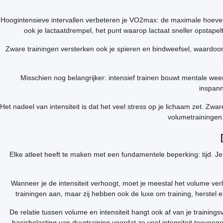
Hoogintensieve intervallen verbeteren je VO2max: de maximale hoeveel
ook je lactaatdrempel, het punt waarop lactaat sneller opstap
Zware trainingen versterken ook je spieren en bindweefsel, waardoor 
Misschien nog belangrijker: intensief trainen bouwt mentale we
inspann
Het nadeel van intensiteit is dat het veel stress op je lichaam zet. Zw
volumetrainingen. 
Elke atleet heeft te maken met een fundamentele beperking: tijd. Je
Wanneer je de intensiteit verhoogt, moet je meestal het volume ve
trainingen aan, maar zij hebben ook de luxe om training, herstel 
De relatie tussen volume en intensiteit hangt ook af van je trainin
basisbelasting van duurtraining voordat ze veel intensiteit toevo