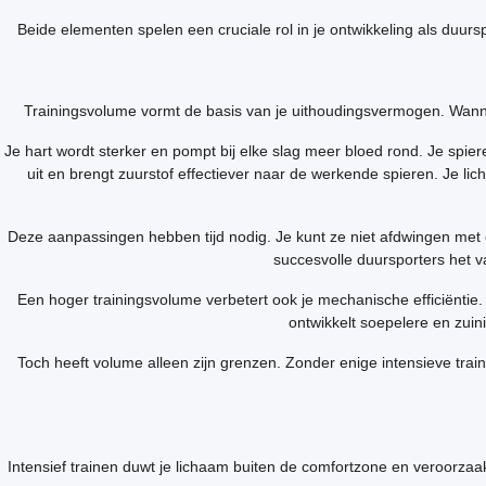
Beide elementen spelen een cruciale rol in je ontwikkeling als duu
Trainingsvolume vormt de basis van je uithoudingsvermogen. Wannee
Je hart wordt sterker en pompt bij elke slag meer bloed rond. Je spie
uit en brengt zuurstof effectiever naar de werkende spieren. Je l
Deze aanpassingen hebben tijd nodig. Je kunt ze niet afdwingen met
succesvolle duursporters het 
Een hoger trainingsvolume verbetert ook je mechanische efficiëntie.
ontwikkelt soepelere en zuini
Toch heeft volume alleen zijn grenzen. Zonder enige intensieve trai
Intensief trainen duwt je lichaam buiten de comfortzone en veroorzaa