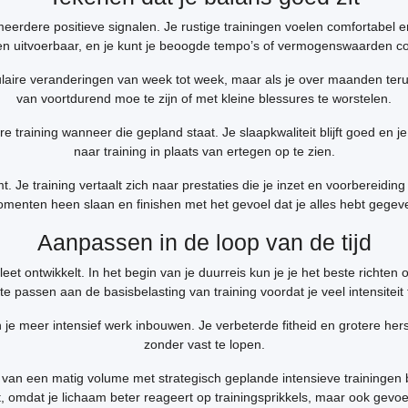
 meerdere positieve signalen. Je rustige trainingen voelen comfortabel 
jven uitvoerbaar, en je kunt je beoogde tempo’s of vermogenswaarden 
aculaire veranderingen van week tot week, maar als je over maanden terugk
van voortdurend moe te zijn of met kleine blessures te worstelen.
 training wanneer die gepland staat. Je slaapkwaliteit blijft goed en je 
naar training in plaats van ertegen op te zien.
 Je training vertaalt zich naar prestaties die je inzet en voorbereiding
menten heen slaan en finishen met het gevoel dat je alles hebt gegev
Aanpassen in de loop van de tijd
leet ontwikkelt. In het begin van je duurreis kun je je het beste richte
te passen aan de basisbelasting van training voordat je veel intensiteit
je meer intensief werk inbouwen. Je verbeterde fitheid en grotere he
zonder vast te lopen.
n van een matig volume met strategisch geplande intensieve trainingen
it, omdat je lichaam beter reageert op trainingsprikkels, maar ook gevo