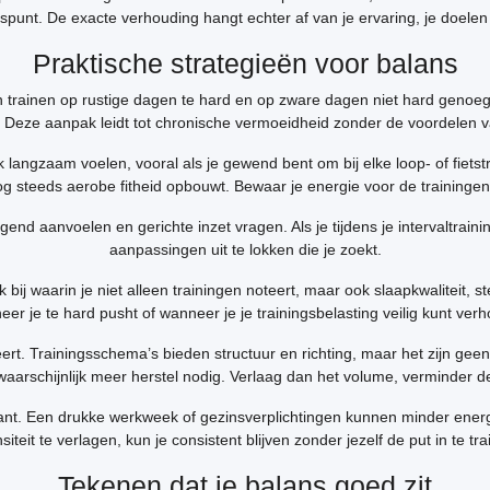
punt. De exacte verhouding hangt echter af van je ervaring, je doelen en
Praktische strategieën voor balans
ten trainen op rustige dagen te hard en op zware dagen niet hard geno
t. Deze aanpak leidt tot chronische vermoeidheid zonder de voordelen va
 langzaam voelen, vooral als je gewend bent om bij elke loop- of fietstr
 nog steeds aerobe fitheid opbouwt. Bewaar je energie voor de trainingen
agend aanvoelen en gerichte inzet vragen. Als je tijdens je intervaltrain
aanpassingen uit te lokken die je zoekt.
bij waarin je niet alleen trainingen noteert, maar ook slaapkwaliteit, 
er je te hard pusht of wanneer je je trainingsbelasting veilig kunt ver
t. Trainingsschema’s bieden structuur en richting, maar het zijn geen he
 waarschijnlijk meer herstel nodig. Verlaag dan het volume, verminder de
lant. Een drukke werkweek of gezinsverplichtingen kunnen minder energi
nsiteit te verlagen, kun je consistent blijven zonder jezelf de put in te tra
Tekenen dat je balans goed zit