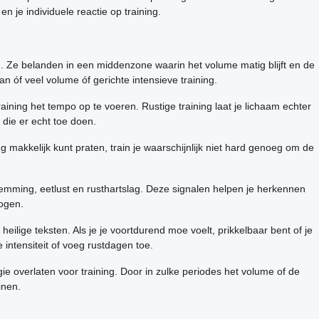
 je individuele reactie op training.
eg. Ze belanden in een middenzone waarin het volume matig blijft en de
n óf veel volume óf gerichte intensieve training.
aining het tempo op te voeren. Rustige training laat je lichaam echter
 die er echt toe doen.
ing makkelijk kunt praten, train je waarschijnlijk niet hard genoeg om de
stemming, eetlust en rusthartslag. Deze signalen helpen je herkennen
hogen.
ilige teksten. Als je je voortdurend moe voelt, prikkelbaar bent of je
 intensiteit of voeg rustdagen toe.
e overlaten voor training. Door in zulke periodes het volume of de
inen.