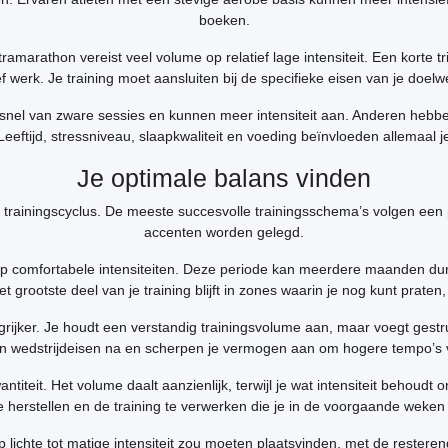
boeken.
marathon vereist veel volume op relatief lage intensiteit. Een korte t
ef werk. Je training moet aansluiten bij de specifieke eisen van je doelwe
en snel van zware sessies en kunnen meer intensiteit aan. Anderen hebb
. Leeftijd, stressniveau, slaapkwaliteit en voeding beïnvloeden allemaal 
Je optimale balans vinden
je trainingscyclus. De meeste succesvolle trainingsschema’s volgen een
accenten worden gelegd.
p comfortabele intensiteiten. Deze periode kan meerdere maanden dure
t grootste deel van je training blijft in zones waarin je nog kunt praten
langrijker. Je houdt een verstandig trainingsvolume aan, maar voegt ges
n wedstrijdeisen na en scherpen je vermogen aan om hogere tempo’s 
ntiteit. Het volume daalt aanzienlijk, terwijl je wat intensiteit behoudt
e herstellen en de training te verwerken die je in de voorgaande weke
 op lichte tot matige intensiteit zou moeten plaatsvinden, met de rest