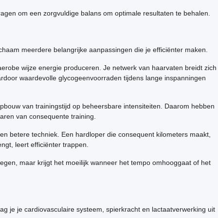
vragen om een zorgvuldige balans om optimale resultaten te behalen.
ichaam meerdere belangrijke aanpassingen die je efficiënter maken.
 aerobe wijze energie produceren. Je netwerk van haarvaten breidt zich
waardoor waardevolle glycogeenvoorraden tijdens lange inspanningen
pbouw van trainingstijd op beheersbare intensiteiten. Daarom hebben
aren van consequente training.
 een betere techniek. Een hardloper die consequent kilometers maakt,
gt, leert efficiënter trappen.
ewegen, maar krijgt het moeilijk wanneer het tempo omhooggaat of het
 je je cardiovasculaire systeem, spierkracht en lactaatverwerking uit