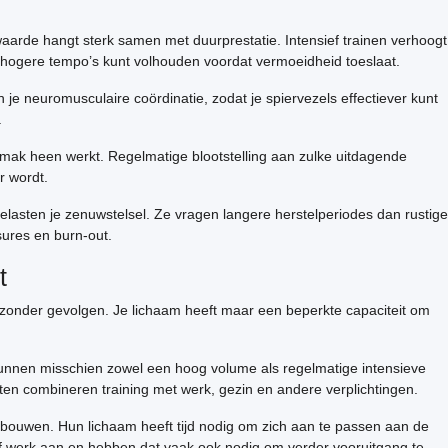
aarde hangt sterk samen met duurprestatie. Intensief trainen verhoogt
e hogere tempo’s kunt volhouden voordat vermoeidheid toeslaat.
je neuromusculaire coördinatie, zodat je spiervezels effectiever kunt
.
emak heen werkt. Regelmatige blootstelling aan zulke uitdagende
r wordt.
belasten je zenuwstelsel. Ze vragen langere herstelperiodes dan rustige
ssures en burn-out.
t
en zonder gevolgen. Je lichaam heeft maar een beperkte capaciteit om
 kunnen misschien zowel een hoog volume als regelmatige intensieve
eten combineren training met werk, gezin en andere verplichtingen.
te bouwen. Hun lichaam heeft tijd nodig om zich aan te passen aan de
ief werk aan en hebben dat vaak ook nodig om verder vooruitgang te