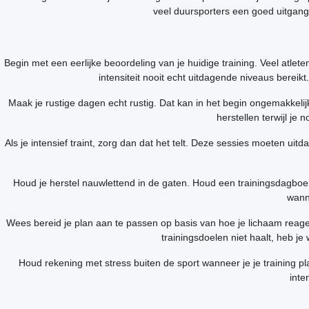
veel duursporters een goed uitgangs
Begin met een eerlijke beoordeling van je huidige training. Veel atle
intensiteit nooit echt uitdagende niveaus bereik
Maak je rustige dagen echt rustig. Dat kan in het begin ongemakkelijk
herstellen terwijl je
Als je intensief traint, zorg dan dat het telt. Deze sessies moeten uitd
Houd je herstel nauwlettend in de gaten. Houd een trainingsdagboek 
wanne
Wees bereid je plan aan te passen op basis van hoe je lichaam reageer
trainingsdoelen niet haalt, heb je
Houd rekening met stress buiten de sport wanneer je je training p
inte