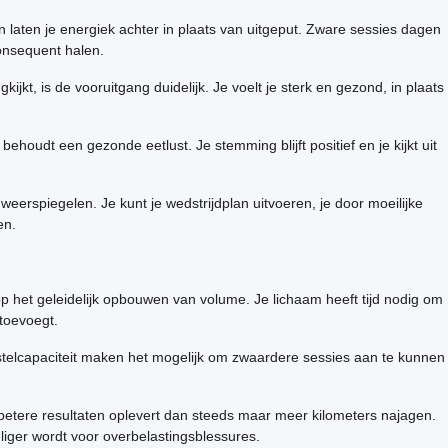
en laten je energiek achter in plaats van uitgeput. Zware sessies dagen
consequent halen.
ijkt, is de vooruitgang duidelijk. Je voelt je sterk en gezond, in plaats
behoudt een gezonde eetlust. Je stemming blijft positief en je kijkt uit
 weerspiegelen. Je kunt je wedstrijdplan uitvoeren, je door moeilijke
en.
n op het geleidelijk opbouwen van volume. Je lichaam heeft tijd nodig om
 toevoegt.
rstelcapaciteit maken het mogelijk om zwaardere sessies aan te kunnen
 betere resultaten oplevert dan steeds maar meer kilometers najagen.
eliger wordt voor overbelastingsblessures.