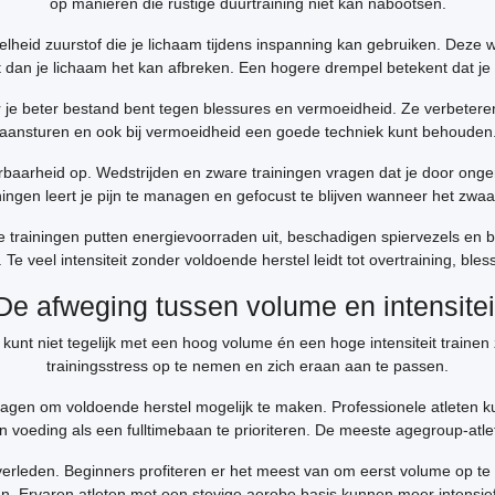
op manieren die rustige duurtraining niet kan nabootsen.
heid zuurstof die je lichaam tijdens inspanning kan gebruiken. Deze w
elt dan je lichaam het kan afbreken. Een hogere drempel betekent dat j
je beter bestand bent tegen blessures en vermoeidheid. Ze verbeteren 
aansturen en ook bij vermoeidheid een goede techniek kunt behouden
erbaarheid op. Wedstrijden en zware trainingen vragen dat je door ong
ingen leert je pijn te managen en gefocust te blijven wanneer het zwaa
are trainingen putten energievoorraden uit, beschadigen spiervezels en 
Te veel intensiteit zonder voldoende herstel leidt tot overtraining, ble
De afweging tussen volume en intensitei
 kunt niet tegelijk met een hoog volume én een hoge intensiteit train
trainingsstress op te nemen en zich eraan aan te passen.
rlagen om voldoende herstel mogelijk te maken. Professionele atleten
en voeding als een fulltimebaan te prioriteren. De meeste agegroup-atl
gsverleden. Beginners profiteren er het meest van om eerst volume op 
egen. Ervaren atleten met een stevige aerobe basis kunnen meer intens