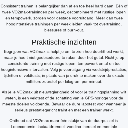
Consistent trainen is belangrijker dan af en toe heel hard gaan. Eén of
twee VO2max-trainingen per week, gecombineerd met rustige lopen
en tempowerk, zorgen voor gestage vooruitgang. Meer dan twee
hoogintensieve trainingen per week leiden vaak tot overtraining,
blessures of burn-out.
Praktische inzichten
Begrijpen wat VO2max is helpt je om te zien hoe duurfitheid werkt,
maar je hoeft niet geobsedeerd te raken door het getal. Richt je op
consistente training met rustige lopen, tempowerk en af en toe
hoogintensieve intervallen. Volg je vooruitgang via wedstrijdprestaties,
tijdritten of veldtests, in plaats van je druk te maken over de exacte
milliliters zuurstof per kilogram per minuut.
Als je je VO2max uit nieuwsgierigheid of voor je trainingsplanning wilt
weten, is een veldtest of de schatting van je GPS-horloge voor de
meeste doelen voldoende. Bewaar de dure labotest voor wanneer je
serieus prestatiegericht traint en met een trainer werkt.
Onthoud dat VO2max maar één stukje van de duurpuzzel is.
Lopeconomie, lactaatdrempel, voeding, herstel en mentale