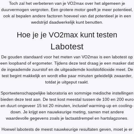
Toch zal het verbeteren van je VO2max over het algemeen je
duurvermogen vergroten. Een grotere motor geeft je meer potentieel,
ook al bepalen andere factoren hoeveel van dat potentieel je in een
wedstrijd daadwerkelijk kunt benutten.
Hoe je je VO2max kunt testen
Labotest
De gouden standaard voor het meten van VO2max is een labotest op
een loopband of ergometer. Tijdens deze test draag je een masker dat
de ingeademde zuurstof en de uitgeademde koolstofdioxide meet. De
test begint makkelijk en wordt elke paar minuten geleidelijk zwaarder,
totdat je uitgeput raakt.
Sportwetenschappelijke laboratoria en sommige medische instellingen
bieden deze test aan. De test kost meestal tussen de 100 en 200 euro
en duurt ongeveer 15 tot 20 minuten, inclusief warming-up en cooling-
down. Je krijgt een nauwkeurige meting, samen met andere
waardevolle gegevens zoals je lactaatdrempel en hartslagzones.
Hoewel labotests de meest nauwkeurige resultaten geven, moet je er