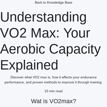
Back to Knowledge Base
Understanding
VO2 Max: Your
Aerobic Capacity
Explained
Discover what VO2 max is, how it affects your endurance
performance, and proven methods to improve it through training.
10 min read
Wat is VO2max?