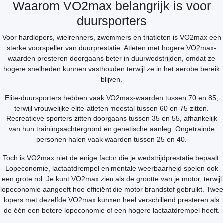
Waarom VO2max belangrijk is voor
duursporters
Voor hardlopers, wielrenners, zwemmers en triatleten is VO2max een
sterke voorspeller van duurprestatie. Atleten met hogere VO2max-
waarden presteren doorgaans beter in duurwedstrijden, omdat ze
hogere snelheden kunnen vasthouden terwijl ze in het aerobe bereik
blijven.
Elite-duursporters hebben vaak VO2max-waarden tussen 70 en 85,
terwijl vrouwelijke elite-atleten meestal tussen 60 en 75 zitten.
Recreatieve sporters zitten doorgaans tussen 35 en 55, afhankelijk
van hun trainingsachtergrond en genetische aanleg. Ongetrainde
personen halen vaak waarden tussen 25 en 40.
Toch is VO2max niet de enige factor die je wedstrijdprestatie bepaalt.
Lopeconomie, lactaatdrempel en mentale weerbaarheid spelen ook
een grote rol. Je kunt VO2max zien als de grootte van je motor, terwijl
lopeconomie aangeeft hoe efficiënt die motor brandstof gebruikt. Twee
lopers met dezelfde VO2max kunnen heel verschillend presteren als
de één een betere lopeconomie of een hogere lactaatdrempel heeft.