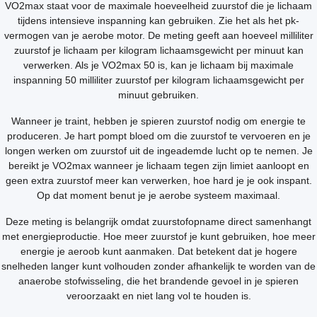
VO2max staat voor de maximale hoeveelheid zuurstof die je lichaam
tijdens intensieve inspanning kan gebruiken. Zie het als het pk-
vermogen van je aerobe motor. De meting geeft aan hoeveel milliliter
zuurstof je lichaam per kilogram lichaamsgewicht per minuut kan
verwerken. Als je VO2max 50 is, kan je lichaam bij maximale
inspanning 50 milliliter zuurstof per kilogram lichaamsgewicht per
minuut gebruiken.
Wanneer je traint, hebben je spieren zuurstof nodig om energie te
produceren. Je hart pompt bloed om die zuurstof te vervoeren en je
longen werken om zuurstof uit de ingeademde lucht op te nemen. Je
bereikt je VO2max wanneer je lichaam tegen zijn limiet aanloopt en
geen extra zuurstof meer kan verwerken, hoe hard je je ook inspant.
Op dat moment benut je je aerobe systeem maximaal.
Deze meting is belangrijk omdat zuurstofopname direct samenhangt
met energieproductie. Hoe meer zuurstof je kunt gebruiken, hoe meer
energie je aeroob kunt aanmaken. Dat betekent dat je hogere
snelheden langer kunt volhouden zonder afhankelijk te worden van de
anaerobe stofwisseling, die het brandende gevoel in je spieren
veroorzaakt en niet lang vol te houden is.