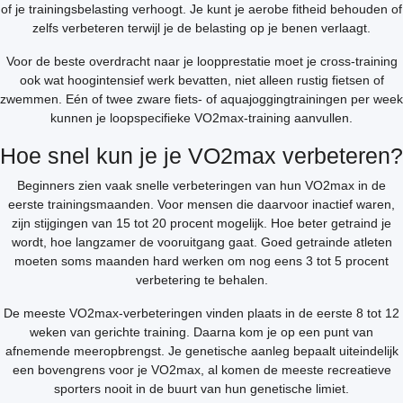
of je trainingsbelasting verhoogt. Je kunt je aerobe fitheid behouden of
zelfs verbeteren terwijl je de belasting op je benen verlaagt.
Voor de beste overdracht naar je loopprestatie moet je cross-training
ook wat hoogintensief werk bevatten, niet alleen rustig fietsen of
zwemmen. Eén of twee zware fiets- of aquajoggingtrainingen per week
kunnen je loopspecifieke VO2max-training aanvullen.
Hoe snel kun je je VO2max verbeteren?
Beginners zien vaak snelle verbeteringen van hun VO2max in de
eerste trainingsmaanden. Voor mensen die daarvoor inactief waren,
zijn stijgingen van 15 tot 20 procent mogelijk. Hoe beter getraind je
wordt, hoe langzamer de vooruitgang gaat. Goed getrainde atleten
moeten soms maanden hard werken om nog eens 3 tot 5 procent
verbetering te behalen.
De meeste VO2max-verbeteringen vinden plaats in de eerste 8 tot 12
weken van gerichte training. Daarna kom je op een punt van
afnemende meeropbrengst. Je genetische aanleg bepaalt uiteindelijk
een bovengrens voor je VO2max, al komen de meeste recreatieve
sporters nooit in de buurt van hun genetische limiet.