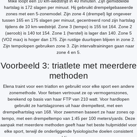
Mike loopt een 10 km-wedstrijd in 40 minuten. Zijn gemiddelde
hartslag is 172 slagen per minuut. Hij gebruikt drempelgebaseerde
zones met een 5-zonemodel. Zijn zone 4 (drempel) ligt ongeveer
tussen 165 en 175 slagen per minuut, gecentreerd rond zijn hartslag
tijdens de 10 km-wedstrijd. Zone 3 (tempo) is 155 tot 164. Zone 2
(aeroob) is 140 tot 154. Zone 1 (herstel) is lager dan 140. Zone 5
(VO2 max) is hoger dan 175. Zijn rustige duurlopen blijven in zone 2.
Zijn tempolopen gebruiken zone 3. Zijn intervaltrainingen gaan naar
zone 4 en 5.
Voorbeeld 3: triatlete met meerdere
methoden
Elena traint voor een triatlon en gebruikt voor elke sport een andere
zonemethode. Voor fietsen vertrouwt ze op vermogenszones,
berekend op basis van haar FTP van 210 watt. Voor hardlopen
gebruikt ze hartslagzones uit haar drempeltest, met een
drempelhartslag van 168. Voor zwemmen baseert ze haar zones op
tempo, met een drempeltempo van 1:45 per 100 meters/yards. Deze
aanpak met meerdere methoden geeft haar het beste hulpmiddel voor
elke sport, terwijl de onderliggende fysiologische doelen consistent