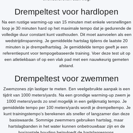
Drempeltest voor hardlopen
Na een rustige warming-up van 15 minuten met enkele versnellingen
loop je 30 minuten hard op het maximale tempo dat je gedurende de
volledige duur constant kunt vasthouden. Dit moet aanvoelen als een
wedstrijdinspanning. Je gemiddelde hartslag tijdens de laatste 20
minuten is je drempelhartslag. Je gemiddelde tempo geeft je een
referentiepunt voor tempogebaseerde training. Voer deze test uit op
een atletiekbaan of op een vlak pad met een nauwkeurig gemeten
afstand.
Drempeltest voor zwemmen
Zwemzones zijn lastiger te meten. Een veelgebruikte aanpak is een
tijdrit van 1000 meters/yards. Na een grondige warming-up zwem je
1000 meters/yards zo snel mogelijk in een gelijkmatig tempo. Je
gemiddelde tempo per 100 meters/yards wordt je drempeltempo. Je
kunt trainingstempo’s berekenen als sneller of langzamer dan deze
basiswaarde. Sommige zwemmers gebruiken hartslag, maar
hartslagbanden in het water kunnen onbetrouwbaar zijn en de
horizontale houding beïnvloedt de hartslagrespons.