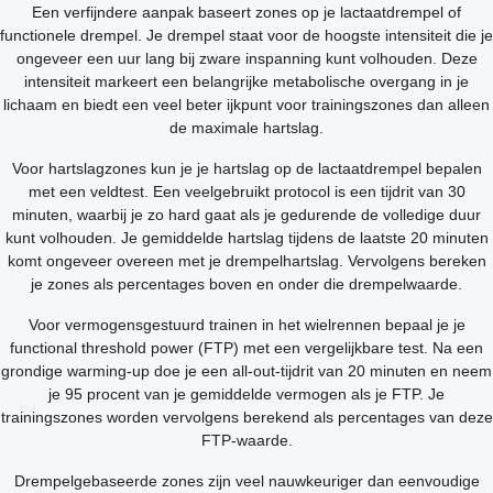
Een verfijndere aanpak baseert zones op je lactaatdrempel of
functionele drempel. Je drempel staat voor de hoogste intensiteit die je
ongeveer een uur lang bij zware inspanning kunt volhouden. Deze
intensiteit markeert een belangrijke metabolische overgang in je
lichaam en biedt een veel beter ijkpunt voor trainingszones dan alleen
de maximale hartslag.
Voor hartslagzones kun je je hartslag op de lactaatdrempel bepalen
met een veldtest. Een veelgebruikt protocol is een tijdrit van 30
minuten, waarbij je zo hard gaat als je gedurende de volledige duur
kunt volhouden. Je gemiddelde hartslag tijdens de laatste 20 minuten
komt ongeveer overeen met je drempelhartslag. Vervolgens bereken
je zones als percentages boven en onder die drempelwaarde.
Voor vermogensgestuurd trainen in het wielrennen bepaal je je
functional threshold power (FTP) met een vergelijkbare test. Na een
grondige warming-up doe je een all-out-tijdrit van 20 minuten en neem
je 95 procent van je gemiddelde vermogen als je FTP. Je
trainingszones worden vervolgens berekend als percentages van deze
FTP-waarde.
Drempelgebaseerde zones zijn veel nauwkeuriger dan eenvoudige