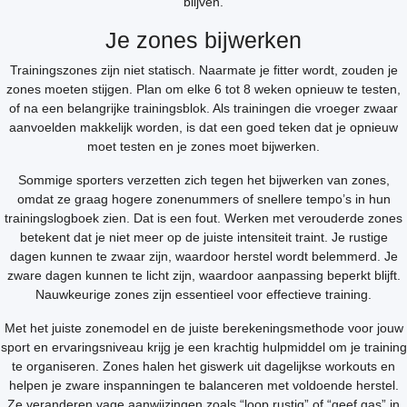
blijven.
Je zones bijwerken
Trainingszones zijn niet statisch. Naarmate je fitter wordt, zouden je
zones moeten stijgen. Plan om elke 6 tot 8 weken opnieuw te testen,
of na een belangrijke trainingsblok. Als trainingen die vroeger zwaar
aanvoelden makkelijk worden, is dat een goed teken dat je opnieuw
moet testen en je zones moet bijwerken.
Sommige sporters verzetten zich tegen het bijwerken van zones,
omdat ze graag hogere zonenummers of snellere tempo’s in hun
trainingslogboek zien. Dat is een fout. Werken met verouderde zones
betekent dat je niet meer op de juiste intensiteit traint. Je rustige
dagen kunnen te zwaar zijn, waardoor herstel wordt belemmerd. Je
zware dagen kunnen te licht zijn, waardoor aanpassing beperkt blijft.
Nauwkeurige zones zijn essentieel voor effectieve training.
Met het juiste zonemodel en de juiste berekeningsmethode voor jouw
sport en ervaringsniveau krijg je een krachtig hulpmiddel om je training
te organiseren. Zones halen het giswerk uit dagelijkse workouts en
helpen je zware inspanningen te balanceren met voldoende herstel.
Ze veranderen vage aanwijzingen zoals “loop rustig” of “geef gas” in