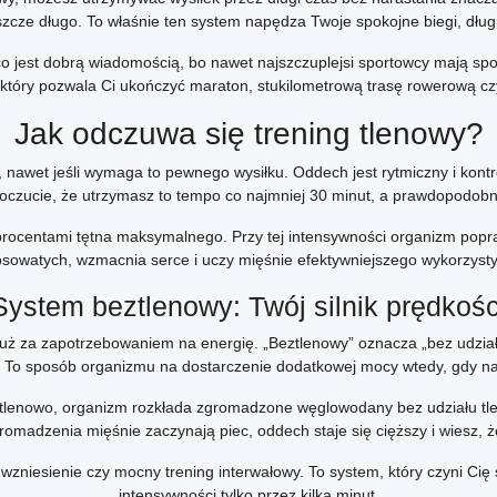
ze długo. To właśnie ten system napędza Twoje spokojne biegi, długie
o jest dobrą wiadomością, bo nawet najszczuplejsi sportowcy mają spor
który pozwala Ci ukończyć maraton, stukilometrową trasę rowerową czy 
Jak odczuwa się trening tlenowy?
, nawet jeśli wymaga to pewnego wysiłku. Oddech jest rytmiczny i kont
oczucie, że utrzymasz to tempo co najmniej 30 minut, a prawdopodobni
procentami tętna maksymalnego. Przy tej intensywności organizm popr
osowatych, wzmacnia serce i uczy mięśnie efektywniejszego wykorzysty
System beztlenowy: Twój silnik prędkośc
uż za zapotrzebowaniem na energię. „Beztlenowy” oznacza „bez udział
. To sposób organizmu na dostarczenie dodatkowej mocy wtedy, gdy najb
eztlenowo, organizm rozkłada zgromadzone węglowodany bez udziału tle
omadzenia mięśnie zaczynają piec, oddech staje się cięższy i wiesz, ż
zniesienie czy mocny trening interwałowy. To system, który czyni Cię
intensywności tylko przez kilka minut.