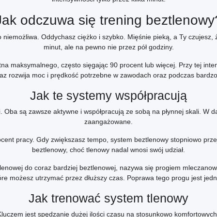
Jak odczuwa się trening beztlenowy
o niemożliwa. Oddychasz ciężko i szybko. Mięśnie pieką, a Ty czujesz,
minut, ale na pewno nie przez pół godziny.
tna maksymalnego, często sięgając 90 procent lub więcej. Przy tej in
raz rozwija moc i prędkość potrzebne w zawodach oraz podczas bardz
Jak te systemy współpracują
ji. Oba są zawsze aktywne i współpracują ze sobą na płynnej skali. W
zaangażowane.
nt pracy. Gdy zwiększasz tempo, system beztlenowy stopniowo przejm
beztlenowy, choć tlenowy nadal wnosi swój udział.
 tlenowej do coraz bardziej beztlenowej, nazywa się progiem mleczan
re możesz utrzymać przez dłuższy czas. Poprawa tego progu jest jedn
Jak trenować system tlenowy
Kluczem jest spędzanie dużej ilości czasu na stosunkowo komfortowych