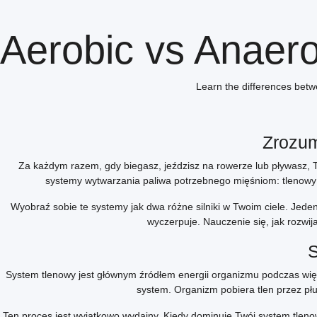
Aerobic vs Anaero
Learn the differences betw
Zrozum
Za każdym razem, gdy biegasz, jeździsz na rowerze lub pływasz, 
systemy wytwarzania paliwa potrzebnego mięśniom: tlenowy i 
Wyobraź sobie te systemy jak dwa różne silniki w Twoim ciele. Jeden
wyczerpuje. Nauczenie się, jak rozwija
S
System tlenowy jest głównym źródłem energii organizmu podczas więks
system. Organizm pobiera tlen przez płu
Ten proces jest wyjątkowo wydajny. Kiedy dominuje Twój system tleno