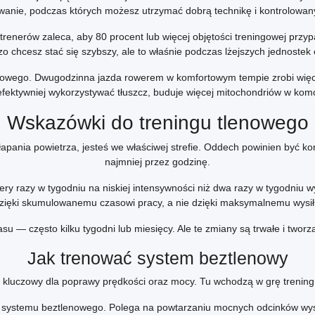
ywanie, podczas których możesz utrzymać dobrą technikę i kontrolowan
trenerów zaleca, aby 80 procent lub więcej objętości treningowej prz
rdzo chcesz stać się szybszy, ale to właśnie podczas lżejszych jednoste
tlenowego. Dwugodzinna jazda rowerem w komfortowym tempie zrobi wi
efektywniej wykorzystywać tłuszcz, buduje więcej mitochondriów w komó
Wskazówki do treningu tlenowego
apania powietrza, jesteś we właściwej strefie. Oddech powinien być k
najmniej przez godzinę.
ztery razy w tygodniu na niskiej intensywności niż dwa razy w tygodni
dzięki skumulowanemu czasowi pracy, a nie dzięki maksymalnemu wysił
 — często kilku tygodni lub miesięcy. Ale te zmiany są trwałe i twor
Jak trenować system beztlenowy
i kluczowy dla poprawy prędkości oraz mocy. Tu wchodzą w grę trening
nia systemu beztlenowego. Polega na powtarzaniu mocnych odcinków wys