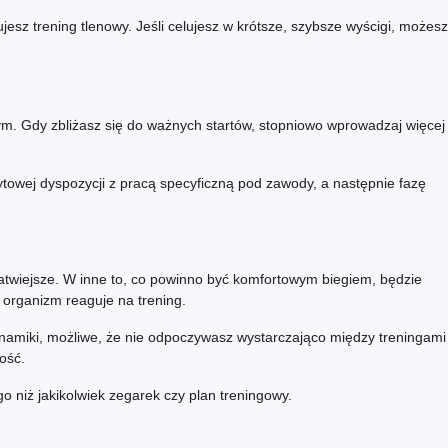
sz trening tlenowy. Jeśli celujesz w krótsze, szybsze wyścigi, możesz
m. Gdy zbliżasz się do ważnych startów, stopniowo wprowadzaj więcej
towej dyspozycji z pracą specyficzną pod zawody, a następnie fazę
łatwiejsze. W inne to, co powinno być komfortowym biegiem, będzie
 organizm reaguje na trening.
 dynamiki, możliwe, że nie odpoczywasz wystarczająco między treningami
ość.
 niż jakikolwiek zegarek czy plan treningowy.