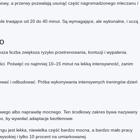
lenowy, a przerwy pozwalają usunąć część nagromadzonego mleczanu i
kle trwające od 20 do 40 minut. Są wymagające, ale wykonalne, i uczą
o
ksza liczba zwiększa ryzyko przetrenowania, kontuzji i wypalenia.
ści. Poświęć co najmniej 10–15 minut na lekką intensywność, zanim
tować i odbudować. Próba wykonywania intensywnych treningów dzień
ę łatwego albo naprawdę mocnego. Ten środkowy zakres bywa nazywany
no, by wywołać adaptacje beztlenowe.
gu jest lekka, niewielka część bardzo mocna, a bardzo mało pracy
ysokiej i tylko 10 procent na umiarkowanej.