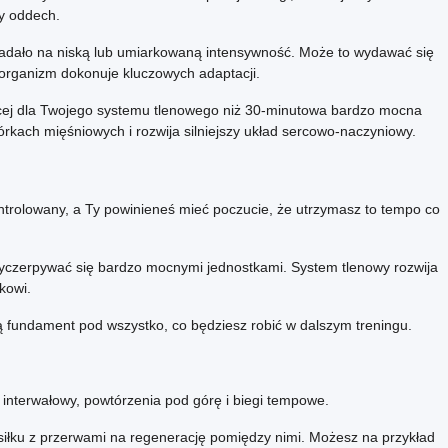
y oddech.
ypadało na niską lub umiarkowaną intensywność. Może to wydawać się
k organizm dokonuje kluczowych adaptacji.
ęcej dla Twojego systemu tlenowego niż 30-minutowa bardzo mocna
rkach mięśniowych i rozwija silniejszy układ sercowo-naczyniowy.
ontrolowany, a Ty powinieneś mieć poczucie, że utrzymasz to tempo co
u wyczerpywać się bardzo mocnymi jednostkami. System tlenowy rozwija
kowi.
zą fundament pod wszystko, co będziesz robić w dalszym treningu.
 interwałowy, powtórzenia pod górę i biegi tempowe.
iłku z przerwami na regenerację pomiędzy nimi. Możesz na przykład