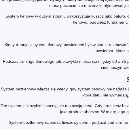
masz poczucie, że możesz kontynuować jeszc
System tlenowy w dużym stopniu wykorzystuje tłuszcz jako paliwo, c
tlenowo, budujesz fundament, 
Kiedy trenujesz system tlenowy, powinieneś być w stanie rozmawiać
powietrza. Masz p
Podczas treningu tlenowego tętno zwykle mieści się między 60 a 75 
sieć naczyń wł
System beztlenowy włącza się wtedy, gdy system tlenowy nie nadąża j
które tlenu nie wymagają
Ten system jest szybki i mocny, ale ma swoją cenę. Gdy pracujesz b
jako produkt uboczny. W miarę jego gr
System beztlenowy napędza finiszowy sprint, podjazd pod strome w