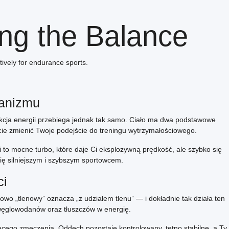
ing the Balance
ively for endurance sports.
ganizmu
ukcja energii przebiega jednak tak samo. Ciało ma dwa podstawowe
icie zmienić Twoje podejście do treningu wytrzymałościowego.
i to mocne turbo, które daje Ci eksplozywną prędkość, ale szybko się
 się silniejszym i szybszym sportowcem.
ci
wo „tlenowy” oznacza „z udziałem tlenu” — i dokładnie tak działa ten
a węglowodanów oraz tłuszczów w energię.
ącego zmęczenia. Oddech pozostaje kontrolowany, tętno stabilne, a Ty