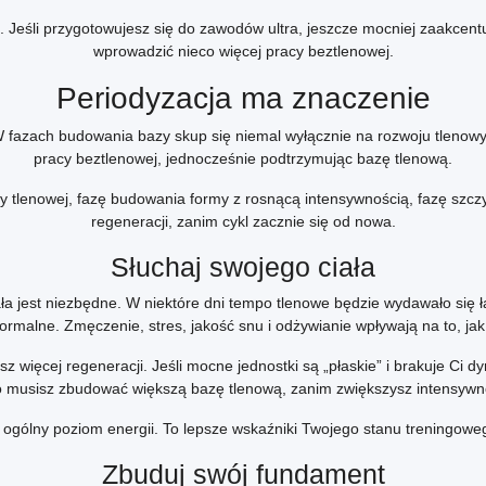
eśli przygotowujesz się do zawodów ultra, jeszcze mocniej zaakcentuje
wprowadzić nieco więcej pracy beztlenowej.
Periodyzacja ma znaczenie
fazach budowania bazy skup się niemal wyłącznie na rozwoju tlenowy
pracy beztlenowej, jednocześnie podtrzymując bazę tlenową.
y tlenowej, fazę budowania formy z rosnącą intensywnością, fazę szczy
regeneracji, zanim cykl zacznie się od nowa.
Słuchaj swojego ciała
ła jest niezbędne. W niektóre dni tempo tlenowe będzie wydawało się 
ormalne. Zmęczenie, stres, jakość snu i odżywianie wpływają na to, jak
esz więcej regeneracji. Jeśli mocne jednostki są „płaskie” i brakuje Ci
o musisz zbudować większą bazę tlenową, zanim zwiększysz intensywn
 ogólny poziom energii. To lepsze wskaźniki Twojego stanu treningowego
Zbuduj swój fundament