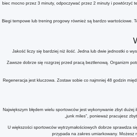
biec mocno przez 3 minuty, odpoczywać przez 2 minuty i powtórzyć 
Biegi tempowe lub trening progowy również są bardzo wartościowe. To
Jakość liczy się bardziej niż ilość. Jedna lub dwie jednostki o 
Zawsze dobrze się rozgrzej przed pracą beztlenową. Organizm potr
Regeneracja jest kluczowa. Zostaw sobie co najmniej 48 godzin mi
Największym błędem wielu sportowców jest wykonywanie zbyt dużej i
„junk miles”, ponieważ pracujesz zb
U większości sportowców wytrzymałościowych dobrze sprawdza się 
przypada na zakres umiarkowany. Możesz rea