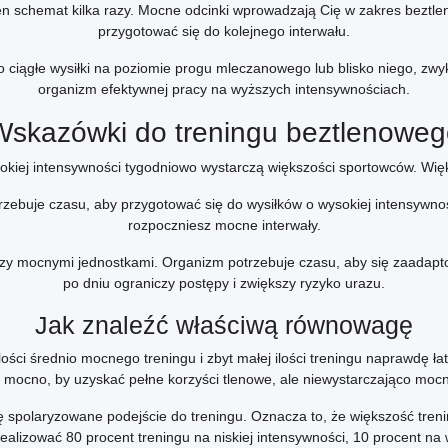
ten schemat kilka razy. Mocne odcinki wprowadzają Cię w zakres bezt
przygotować się do kolejnego interwału.
 ciągłe wysiłki na poziomie progu mleczanowego lub blisko niego, zwy
organizm efektywnej pracy na wyższych intensywnościach.
Wskazówki do treningu beztlenoweg
wysokiej intensywności tygodniowo wystarczą większości sportowców. Wię
zebuje czasu, aby przygotować się do wysiłków o wysokiej intensywno
rozpoczniesz mocne interwały.
ędzy mocnymi jednostkami. Organizm potrzebuje czasu, aby się zaadap
po dniu ograniczy postępy i zwiększy ryzyko urazu.
Jak znaleźć właściwą równowagę
lości średnio mocnego treningu i zbyt małej ilości treningu naprawd
yt mocno, by uzyskać pełne korzyści tlenowe, ale niewystarczająco moc
spolaryzowane podejście do treningu. Oznacza to, że większość trenin
lizować 80 procent treningu na niskiej intensywności, 10 procent na w