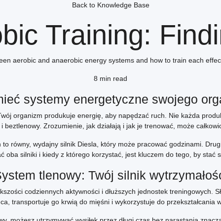
Back to Knowledge Base
bic Training: Find
een aerobic and anaerobic energy systems and how to train each effect
8 min read
ieć systemy energetyczne swojego or
Twój organizm produkuje energię, aby napędzać ruch. Nie każda prod
beztlenowy. Zrozumienie, jak działają i jak je trenować, może całkow
 to równy, wydajny silnik Diesla, który może pracować godzinami. Drug
ć oba silniki i kiedy z którego korzystać, jest kluczem do tego, by stać
ystem tlenowy: Twój silnik wytrzymałoś
zości codziennych aktywności i dłuższych jednostek treningowych. Sło
ca, transportuje go krwią do mięśni i wykorzystuje do przekształcani
wy, możesz utrzymywać wysiłek przez długi czas bez narastania znacz