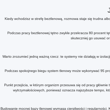
Kiedy wchodzisz w strefę beztlenową, rozmowa staje się trudna alb
Podczas pracy beztlenowej tętno zwykle przekracza 80 procent tę
skuteczniej go usuwać o
Warto zrozumieć jedną ważną rzecz: te systemy nie działają w izolac
Podczas spokojnego biegu system tlenowy może wykonywać 95 proce
Punkt przejścia, w którym organizm przesuwa się od pracy głównie
wytrzymałościowych, ponieważ oznacza najszybsze tempo, któ
Budowanie mocnej bazy tlenowej wymaga cierpliwości i regularności. 