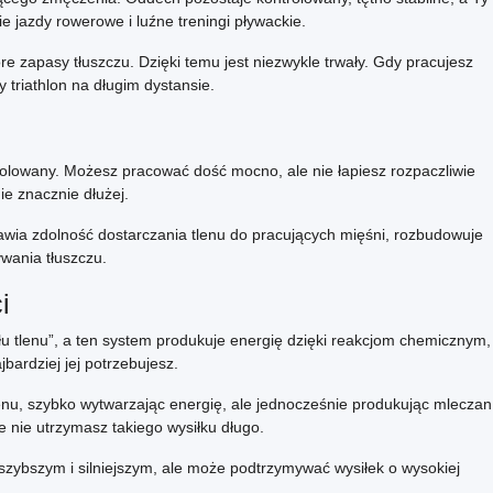
 jazdy rowerowe i luźne treningi pływackie.
e zapasy tłuszczu. Dzięki temu jest niezwykle trwały. Gdy pracujesz
triathlon na długim dystansie.
rolowany. Możesz pracować dość mocno, ale nie łapiesz rozpaczliwie
e znacznie dłużej.
awia zdolność dostarczania tlenu do pracujących mięśni, rozbudowuje
wania tłuszczu.
i
u tlenu”, a ten system produkuje energię dzięki reakcjom chemicznym,
ardziej jej potrzebujesz.
nu, szybko wytwarzając energię, ale jednocześnie produkując mleczan
e nie utrzymasz takiego wysiłku długo.
 szybszym i silniejszym, ale może podtrzymywać wysiłek o wysokiej