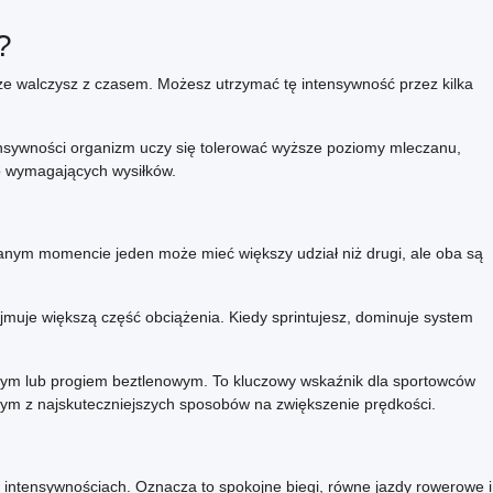
?
 że walczysz z czasem. Możesz utrzymać tę intensywność przez kilka
tensywności organizm uczy się tolerować wyższe poziomy mleczanu,
o wymagających wysiłków.
 danym momencie jeden może mieć większy udział niż drugi, ale oba są
uje większą część obciążenia. Kiedy sprintujesz, dominuje system
owym lub progiem beztlenowym. To kluczowy wskaźnik dla sportowców
ym z najskuteczniejszych sposobów na zwiększenie prędkości.
 intensywnościach. Oznacza to spokojne biegi, równe jazdy rowerowe i