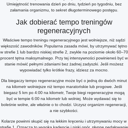
Umiejętność trenowania dzień po dniu, tydzień po tygodniu, bez
załamania organizmu, to sekret długoterminowego postępu.
Jak dobierać tempo treningów
regeneracyjnych
Właściwe tempo treningu regeneracyjnego jest wolniejsze, niż sądzi
większość zawodników. Popularna zasada mówi, by utrzymywać tętno
w strefie 1 lub bardzo niskiej strefie 2, zwykle na poziomie około 60–70
procent tętna maksymalnego. Przy tej intensywności powinieneś być w
stanie mówić pełnymi zdaniami bez żadnej zadyszki. Jeśli możesz
wypowiadać tylko krótkie frazy, idziesz za mocno.
Dla biegaczy tempo regeneracyjne może być o jedną do dwóch minut
na kilometr wolniejsze niż tempo maratońskie lub progowe. Jeśli
biegasz 5 km po 4:00 na kilometr, Twoje biegi regeneracyjne mogą
być w tempie 6:00 na kilometr lub wolniej. Może wydawać się to
boleśnie wolne, ale właśnie o to chodzi. Uczysz organizm regeneracji,
a nie szybkości.
Kolarze powinni skupić się na lekkim kręceniu i utrzymywaniu mocy w
strefie 1. Oznacza to wysoką kadencję i niski opór, płynne pedałowanie