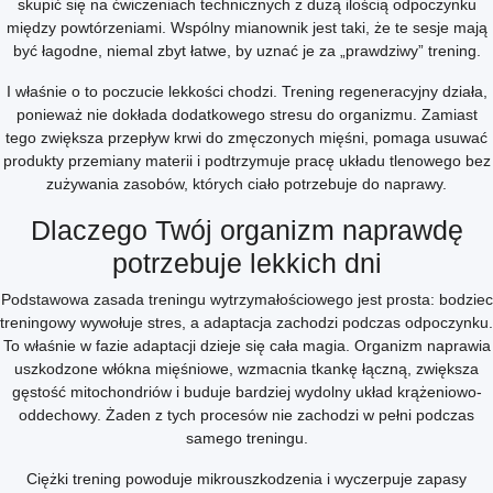
skupić się na ćwiczeniach technicznych z dużą ilością odpoczynku
między powtórzeniami. Wspólny mianownik jest taki, że te sesje mają
być łagodne, niemal zbyt łatwe, by uznać je za „prawdziwy” trening.
I właśnie o to poczucie lekkości chodzi. Trening regeneracyjny działa,
ponieważ nie dokłada dodatkowego stresu do organizmu. Zamiast
tego zwiększa przepływ krwi do zmęczonych mięśni, pomaga usuwać
produkty przemiany materii i podtrzymuje pracę układu tlenowego bez
zużywania zasobów, których ciało potrzebuje do naprawy.
Dlaczego Twój organizm naprawdę
potrzebuje lekkich dni
Podstawowa zasada treningu wytrzymałościowego jest prosta: bodziec
treningowy wywołuje stres, a adaptacja zachodzi podczas odpoczynku.
To właśnie w fazie adaptacji dzieje się cała magia. Organizm naprawia
uszkodzone włókna mięśniowe, wzmacnia tkankę łączną, zwiększa
gęstość mitochondriów i buduje bardziej wydolny układ krążeniowo-
oddechowy. Żaden z tych procesów nie zachodzi w pełni podczas
samego treningu.
Ciężki trening powoduje mikrouszkodzenia i wyczerpuje zapasy