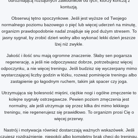
odróżniającą rozsądnych zawodników od tych, którzy kończą z
kontuzją.
Obserwuj tętno spoczynkowe. Jeśli jest wyższe od Twojego
normalnego poziomu bazowego o pięć lub więcej uderzeń na minutę,
organizm prawdopodobnie nadal znajduje się pod dużym stresem. To
jasny sygnał, by zrobić dzień wolny albo wykonać lekki dzień jeszcze
lżej niż zwykle.
Jakość i ilość snu mają ogromne znaczenie. Słaby sen pogarsza
regenerację, a jeśli nie odpoczywasz dobrze, potrzebujesz więcej
odpoczynku, a nie więcej treningu. Jeśli budzisz się wyczerpany mimo
wystarczającej liczby godzin w łóżku, rozważ pominięcie treningu albo
zastąpienie go łagodnym ruchem, takim jak spacer czy joga.
Utrzymująca się bolesność mięśni, ciężkie nogi i ogólne zmęczenie to
kolejne sygnały ostrzegawcze. Pewien poziom zmęczenia jest
normalny, ale jeśli utrzymuje się przez kilka dni mimo lekkiego
treningu, nie regenerujesz się prawidłowo. To organizm prosi Cię o
więcej przerwy.
Nastrój i motywacja również dostarczają ważnych wskazówek. Jeśli
czujesz rozdrażnienie, niepokój albo kompletny brak chęci do treningu,