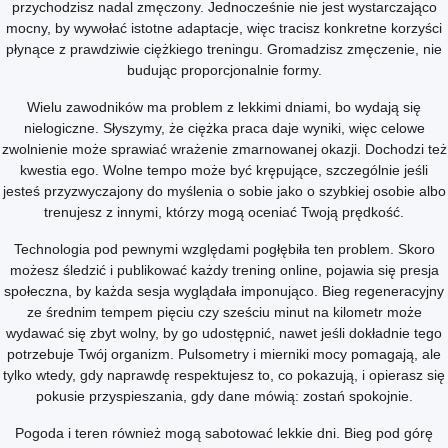
przychodzisz nadal zmęczony. Jednocześnie nie jest wystarczająco
mocny, by wywołać istotne adaptacje, więc tracisz konkretne korzyści
płynące z prawdziwie ciężkiego treningu. Gromadzisz zmęczenie, nie
budując proporcjonalnie formy.
Wielu zawodników ma problem z lekkimi dniami, bo wydają się
nielogiczne. Słyszymy, że ciężka praca daje wyniki, więc celowe
zwolnienie może sprawiać wrażenie zmarnowanej okazji. Dochodzi też
kwestia ego. Wolne tempo może być krępujące, szczególnie jeśli
jesteś przyzwyczajony do myślenia o sobie jako o szybkiej osobie albo
trenujesz z innymi, którzy mogą oceniać Twoją prędkość.
Technologia pod pewnymi względami pogłębiła ten problem. Skoro
możesz śledzić i publikować każdy trening online, pojawia się presja
społeczna, by każda sesja wyglądała imponująco. Bieg regeneracyjny
ze średnim tempem pięciu czy sześciu minut na kilometr może
wydawać się zbyt wolny, by go udostępnić, nawet jeśli dokładnie tego
potrzebuje Twój organizm. Pulsometry i mierniki mocy pomagają, ale
tylko wtedy, gdy naprawdę respektujesz to, co pokazują, i opierasz się
pokusie przyspieszania, gdy dane mówią: zostań spokojnie.
Pogoda i teren również mogą sabotować lekkie dni. Bieg pod górę