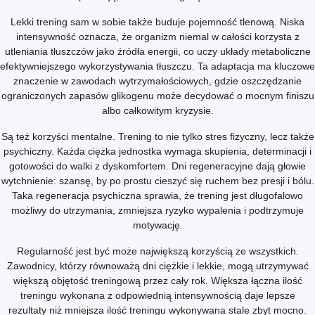
Lekki trening sam w sobie także buduje pojemność tlenową. Niska
intensywność oznacza, że organizm niemal w całości korzysta z
utleniania tłuszczów jako źródła energii, co uczy układy metaboliczne
efektywniejszego wykorzystywania tłuszczu. Ta adaptacja ma kluczowe
znaczenie w zawodach wytrzymałościowych, gdzie oszczędzanie
ograniczonych zapasów glikogenu może decydować o mocnym finiszu
albo całkowitym kryzysie.
Są też korzyści mentalne. Trening to nie tylko stres fizyczny, lecz także
psychiczny. Każda ciężka jednostka wymaga skupienia, determinacji i
gotowości do walki z dyskomfortem. Dni regeneracyjne dają głowie
wytchnienie: szansę, by po prostu cieszyć się ruchem bez presji i bólu.
Taka regeneracja psychiczna sprawia, że trening jest długofalowo
możliwy do utrzymania, zmniejsza ryzyko wypalenia i podtrzymuje
motywację.
Regularność jest być może największą korzyścią ze wszystkich.
Zawodnicy, którzy równoważą dni ciężkie i lekkie, mogą utrzymywać
większą objętość treningową przez cały rok. Większa łączna ilość
treningu wykonana z odpowiednią intensywnością daje lepsze
rezultaty niż mniejsza ilość treningu wykonywana stale zbyt mocno.