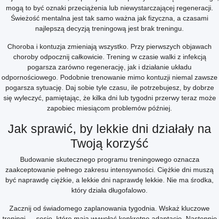
mogą to być oznaki przeciążenia lub niewystarczającej regeneracji.
Świeżość mentalna jest tak samo ważna jak fizyczna, a czasami
najlepszą decyzją treningową jest brak treningu.
Choroba i kontuzja zmieniają wszystko. Przy pierwszych objawach
choroby odpocznij całkowicie. Trening w czasie walki z infekcją
pogarsza zarówno regenerację, jak i działanie układu
odpornościowego. Podobnie trenowanie mimo kontuzji niemal zawsze
pogarsza sytuację. Daj sobie tyle czasu, ile potrzebujesz, by dobrze
się wyleczyć, pamiętając, że kilka dni lub tygodni przerwy teraz może
zapobiec miesiącom problemów później.
Jak sprawić, by lekkie dni działały na
Twoją korzyść
Budowanie skutecznego programu treningowego oznacza
zaakceptowanie pełnego zakresu intensywności. Ciężkie dni muszą
być naprawdę ciężkie, a lekkie dni naprawdę lekkie. Nie ma środka,
który działa długofalowo.
Zacznij od świadomego zaplanowania tygodnia. Wskaż kluczowe
treningi — sesje, które mają wywołać konkretne adaptacje. Następnie