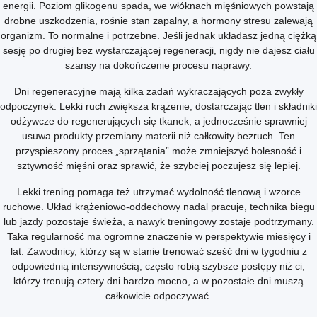
energii. Poziom glikogenu spada, we włóknach mięśniowych powstają
drobne uszkodzenia, rośnie stan zapalny, a hormony stresu zalewają
organizm. To normalne i potrzebne. Jeśli jednak układasz jedną ciężką
sesję po drugiej bez wystarczającej regeneracji, nigdy nie dajesz ciału
szansy na dokończenie procesu naprawy.
Dni regeneracyjne mają kilka zadań wykraczających poza zwykły
odpoczynek. Lekki ruch zwiększa krążenie, dostarczając tlen i składniki
odżywcze do regenerujących się tkanek, a jednocześnie sprawniej
usuwa produkty przemiany materii niż całkowity bezruch. Ten
przyspieszony proces „sprzątania” może zmniejszyć bolesność i
sztywność mięśni oraz sprawić, że szybciej poczujesz się lepiej.
Lekki trening pomaga też utrzymać wydolność tlenową i wzorce
ruchowe. Układ krążeniowo-oddechowy nadal pracuje, technika biegu
lub jazdy pozostaje świeża, a nawyk treningowy zostaje podtrzymany.
Taka regularność ma ogromne znaczenie w perspektywie miesięcy i
lat. Zawodnicy, którzy są w stanie trenować sześć dni w tygodniu z
odpowiednią intensywnością, często robią szybsze postępy niż ci,
którzy trenują cztery dni bardzo mocno, a w pozostałe dni muszą
całkowicie odpoczywać.