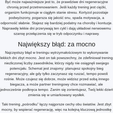
Być może najważniejsze jest to, że prawdziwe dni regeneracyjne
chronią przed przetrenowaniem. Jeśli każdy trening jest ciężki,
organizm funkcjonuje w ciągłym stanie stresu. Kortyzol pozostaje
podwyższony, pogarsza się jakość snu, spada motywacja, a
odporność słabnie. Stajesz się bardziej podatny na choroby i kontuzje.
Naprawdę lekkie dni przerywają ten cykl i dają układowi nerwowemu
szansę przełączenia się w tryb odpoczynku i naprawy.
Największy błąd: za mocno
Najczęstszy błąd w treningu wytrzymałościowym to wykonywanie
lekkich dni zbyt mocno. Jest on tak powszechny, że zdefiniował trening
niezliczonej liczby zawodników, którzy nigdy nie osiągnęli swojego
potencjału. Schemat jest znajomy: planujesz spokojny bieg
regeneracyjny, ale gdy tylko zaczynasz się ruszać, tempo powoli
rośnie. Może czujesz się dobrze, może widzisz przed sobą innego
biegacza, a może partner treningowy chce rozmawiać, ale
jednocześnie podkręca tempo. Zanim się zorientujesz, Twój lekki dzień
zmienia się w umiarkowany wysiłek.
Taki trening „pośrodku” łączy najgorsze cechy obu światów. Jest zbyt
mocny, by wspierać regenerację, więc na kolejną kluczową jednostkę