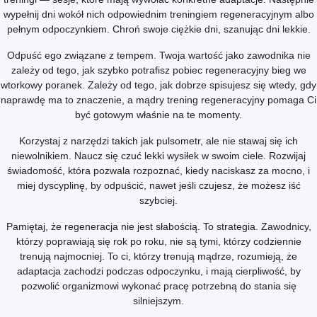
wypełnij dni wokół nich odpowiednim treningiem regeneracyjnym albo
pełnym odpoczynkiem. Chroń swoje ciężkie dni, szanując dni lekkie.
Odpuść ego związane z tempem. Twoja wartość jako zawodnika nie
zależy od tego, jak szybko potrafisz pobiec regeneracyjny bieg we
wtorkowy poranek. Zależy od tego, jak dobrze spisujesz się wtedy, gdy
naprawdę ma to znaczenie, a mądry trening regeneracyjny pomaga Ci
być gotowym właśnie na te momenty.
Korzystaj z narzędzi takich jak pulsometr, ale nie stawaj się ich
niewolnikiem. Naucz się czuć lekki wysiłek w swoim ciele. Rozwijaj
świadomość, która pozwala rozpoznać, kiedy naciskasz za mocno, i
miej dyscyplinę, by odpuścić, nawet jeśli czujesz, że możesz iść
szybciej.
Pamiętaj, że regeneracja nie jest słabością. To strategia. Zawodnicy,
którzy poprawiają się rok po roku, nie są tymi, którzy codziennie
trenują najmocniej. To ci, którzy trenują mądrze, rozumieją, że
adaptacja zachodzi podczas odpoczynku, i mają cierpliwość, by
pozwolić organizmowi wykonać pracę potrzebną do stania się
silniejszym.