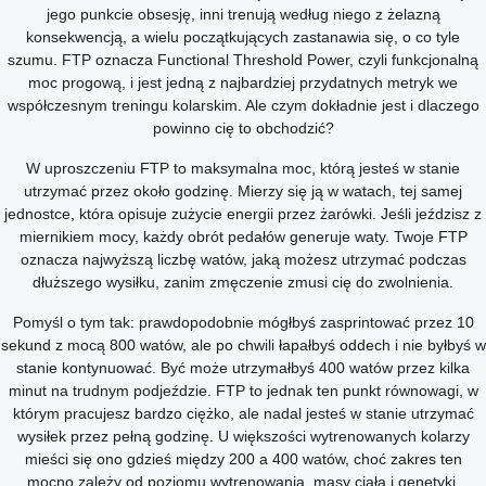
jego punkcie obsesję, inni trenują według niego z żelazną
konsekwencją, a wielu początkujących zastanawia się, o co tyle
szumu. FTP oznacza Functional Threshold Power, czyli funkcjonalną
moc progową, i jest jedną z najbardziej przydatnych metryk we
współczesnym treningu kolarskim. Ale czym dokładnie jest i dlaczego
powinno cię to obchodzić?
W uproszczeniu FTP to maksymalna moc, którą jesteś w stanie
utrzymać przez około godzinę. Mierzy się ją w watach, tej samej
jednostce, która opisuje zużycie energii przez żarówki. Jeśli jeździsz z
miernikiem mocy, każdy obrót pedałów generuje waty. Twoje FTP
oznacza najwyższą liczbę watów, jaką możesz utrzymać podczas
dłuższego wysiłku, zanim zmęczenie zmusi cię do zwolnienia.
Pomyśl o tym tak: prawdopodobnie mógłbyś zasprintować przez 10
sekund z mocą 800 watów, ale po chwili łapałbyś oddech i nie byłbyś w
stanie kontynuować. Być może utrzymałbyś 400 watów przez kilka
minut na trudnym podjeździe. FTP to jednak ten punkt równowagi, w
którym pracujesz bardzo ciężko, ale nadal jesteś w stanie utrzymać
wysiłek przez pełną godzinę. U większości wytrenowanych kolarzy
mieści się ono gdzieś między 200 a 400 watów, choć zakres ten
mocno zależy od poziomu wytrenowania, masy ciała i genetyki.