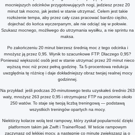
mocniejszych odcinków przygotowujących nogi, jedziesz przez 20
minut tak mocno, jak jesteś w stanie utrzymać. Celem jest takie
rozłożenie tempa, aby przez cały czas pracować bardzo ciężko,
dojechać do końca wyczerpanym, ale nie odciąć się w połowie.
Szukasz mocnego, możliwego do utrzymania wysiłku, a nie sprintu na
maksa.
Po zakończeniu 20 minut bierzesz średnią moc z tego odcinka i
mnożysz ją przez 0,95. Wynik to szacunkowe FTP. Dlaczego 0,95?
Ponieważ większość osób jest w stanie utrzymać przez 20 minut nieco
wyższą moc niż przez pełną godzinę. Ta 5-procentowa redukcja
uwzględnia tę różnicę i daje dokładniejszy obraz twojej realnej mocy
godzinnej.
Na przykład: jeśli podczas 20-minutowego testu uzyskałeś średnio 263
waty, mnożysz 263 przez 0,95 i otrzymujesz FTP na poziomie około
250 watów. To staje się twoją liczbą treningową — podstawą
wszystkich treningów opartych na mocy.
Niektórzy kolarze wolą test rampowy, który zyskał popularność dzięki
platformom takim jak Zwift i TrainerRoad. W teście rampowym
zaczynasz od lekkiej mocy, a następnie co minutę zwiększasz ją o