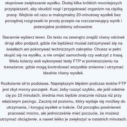
stopniowe zwiększanie wysiłku. Dodaj kilka krótkich mocniejszych
przyspieszeń, aby obudzić nogi i przygotować organizm na ciężką
pracę. Wejście od razu w maksymalny 20-minutowy wysiłek bez
porządnej rozgrzewki to prosty przepis na rozczarowujący wynik i
potencjalne problemy zdrowotne.
Starannie wybierz teren. Do testu na zewnątrz znajdź równy odcinek
drogi albo podjazd, gdzie nie będziesz musiał zatrzymywać się na
światłach ani pokonywać technicznych zakrętów. Chcesz w pełni
skupić się na wysiłku, a nie omijać samochody czy walczyć z trasą.
Wielu kolarzy woli wykonywać testy FTP w pomieszczeniu na
trenażerze, gdzie mogą kontrolować wszystkie zmienne i utrzymać
idealnie równy wysiłek.
Rozłożenie sił to podstawa. Największym błędem podczas testów FTP
jest zbyt mocny początek. Kusi, żeby ruszyć szybko, ale jeśli odetnie
cię po 10 minutach, średnia moc będzie znacznie niższa niż przy
właściwym pacingu. Zacznij od poziomu, który wydaje się możliwy do
utrzymania, i koryguj wysiłek w trakcie. Od początku powinieneś
pracować mocno, ale jednocześnie mieć poczucie, że możesz
utrzymać obciążenie, a nawet lekko je zwiększyć w ostatnich minutach.