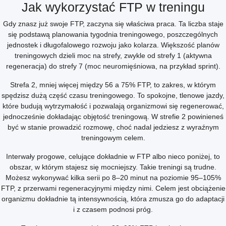
Jak wykorzystać FTP w treningu
Gdy znasz już swoje FTP, zaczyna się właściwa praca. Ta liczba staje
się podstawą planowania tygodnia treningowego, poszczególnych
jednostek i długofalowego rozwoju jako kolarza. Większość planów
treningowych dzieli moc na strefy, zwykle od strefy 1 (aktywna
regeneracja) do strefy 7 (moc neuromięśniowa, na przykład sprint).
Strefa 2, mniej więcej między 56 a 75% FTP, to zakres, w którym
spędzisz dużą część czasu treningowego. To spokojne, tlenowe jazdy,
które budują wytrzymałość i pozwalają organizmowi się regenerować,
jednocześnie dokładając objętość treningową. W strefie 2 powinieneś
być w stanie prowadzić rozmowę, choć nadal jedziesz z wyraźnym
treningowym celem.
Interwały progowe, celujące dokładnie w FTP albo nieco poniżej, to
obszar, w którym stajesz się mocniejszy. Takie treningi są trudne.
Możesz wykonywać kilka serii po 8–20 minut na poziomie 95–105%
FTP, z przerwami regeneracyjnymi między nimi. Celem jest obciążenie
organizmu dokładnie tą intensywnością, która zmusza go do adaptacji
i z czasem podnosi próg.