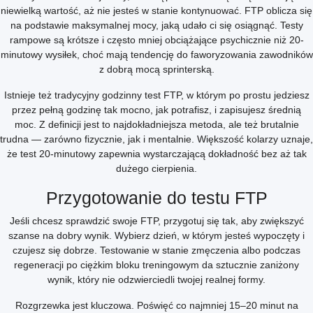
niewielką wartość, aż nie jesteś w stanie kontynuować. FTP oblicza się
na podstawie maksymalnej mocy, jaką udało ci się osiągnąć. Testy
rampowe są krótsze i często mniej obciążające psychicznie niż 20-
minutowy wysiłek, choć mają tendencję do faworyzowania zawodników
z dobrą mocą sprinterską.
Istnieje też tradycyjny godzinny test FTP, w którym po prostu jedziesz
przez pełną godzinę tak mocno, jak potrafisz, i zapisujesz średnią
moc. Z definicji jest to najdokładniejsza metoda, ale też brutalnie
trudna — zarówno fizycznie, jak i mentalnie. Większość kolarzy uznaje,
że test 20-minutowy zapewnia wystarczającą dokładność bez aż tak
dużego cierpienia.
Przygotowanie do testu FTP
Jeśli chcesz sprawdzić swoje FTP, przygotuj się tak, aby zwiększyć
szanse na dobry wynik. Wybierz dzień, w którym jesteś wypoczęty i
czujesz się dobrze. Testowanie w stanie zmęczenia albo podczas
regeneracji po ciężkim bloku treningowym da sztucznie zaniżony
wynik, który nie odzwierciedli twojej realnej formy.
Rozgrzewka jest kluczowa. Poświęć co najmniej 15–20 minut na