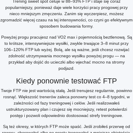
Trening sweet spot celuje w 88–93% FTP i staje się coraz
popularniejszy, ponieważ daje wiele korzyści pracy progowej przy
nieco mniejszym zmęczeniu. Zanim się wyczerpiesz, możesz
zgromadzić więcej czasu na tej intensywności, co czyni go efektywnym
sposobem budowania formy.
Powyżej progu pracujesz nad VO2 max i pojemnością beztlenową. Są
to krótsze, intensywniejsze wysiłki, zwykle trwające 3–8 minut przy
106–120% FTP lub wyżej. Bolą, ale są ważne, jeśli chcesz rozwijać
zdolność utrzymywania mocnego wysiłku powyżej progu — na
przykład aby dojść do ucieczki albo wjechać mocno na stromy
podjazd.
Kiedy ponownie testować FTP
Twoje FTP nie jest wartością stałą. Jeśli trenujesz regularnie, powinno
rosnąć. Większość trenerów zaleca ponowny test co 4–8 tygodni, w
zależności od fazy treningowej i celów. Jeśli realizowałeś
ustrukturyzowany plan i czujesz się mocniejszy, retest potwierdzi
postęp i pozwoli odpowiednio dostosować strefy treningowe.
Są też okresy, w których FTP może spaść. Jeśli zrobiłeś przerwę od
roweru, chorowałeś albo po prostu trenowałeś z mniejszą objętością,