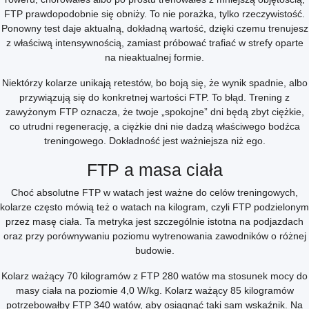
FTP prawdopodobnie się obniży. To nie porażka, tylko rzeczywistość.
Ponowny test daje aktualną, dokładną wartość, dzięki czemu trenujesz
z właściwą intensywnością, zamiast próbować trafiać w strefy oparte
na nieaktualnej formie.
Niektórzy kolarze unikają retestów, bo boją się, że wynik spadnie, albo
przywiązują się do konkretnej wartości FTP. To błąd. Trening z
zawyżonym FTP oznacza, że twoje „spokojne” dni będą zbyt ciężkie,
co utrudni regenerację, a ciężkie dni nie dadzą właściwego bodźca
treningowego. Dokładność jest ważniejsza niż ego.
FTP a masa ciała
Choć absolutne FTP w watach jest ważne do celów treningowych,
kolarze często mówią też o watach na kilogram, czyli FTP podzielonym
przez masę ciała. Ta metryka jest szczególnie istotna na podjazdach
oraz przy porównywaniu poziomu wytrenowania zawodników o różnej
budowie.
Kolarz ważący 70 kilogramów z FTP 280 watów ma stosunek mocy do
masy ciała na poziomie 4,0 W/kg. Kolarz ważący 85 kilogramów
potrzebowałby FTP 340 watów, aby osiągnąć taki sam wskaźnik. Na