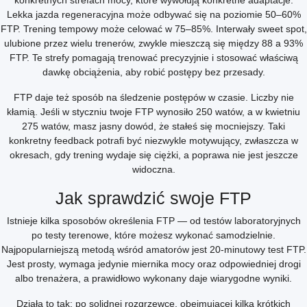
konkretnych strefach mocy, które wywołują konkretne adaptacje.
Lekka jazda regeneracyjna może odbywać się na poziomie 50–60%
FTP. Trening tempowy może celować w 75–85%. Interwały sweet spot,
ulubione przez wielu trenerów, zwykle mieszczą się między 88 a 93%
FTP. Te strefy pomagają trenować precyzyjnie i stosować właściwą
dawkę obciążenia, aby robić postępy bez przesady.
FTP daje też sposób na śledzenie postępów w czasie. Liczby nie
kłamią. Jeśli w styczniu twoje FTP wynosiło 250 watów, a w kwietniu
275 watów, masz jasny dowód, że stałeś się mocniejszy. Taki
konkretny feedback potrafi być niezwykle motywujący, zwłaszcza w
okresach, gdy trening wydaje się ciężki, a poprawa nie jest jeszcze
widoczna.
Jak sprawdzić swoje FTP
Istnieje kilka sposobów określenia FTP — od testów laboratoryjnych
po testy terenowe, które możesz wykonać samodzielnie.
Najpopularniejszą metodą wśród amatorów jest 20-minutowy test FTP.
Jest prosty, wymaga jedynie miernika mocy oraz odpowiedniej drogi
albo trenażera, a prawidłowo wykonany daje wiarygodne wyniki.
Działa to tak: po solidnej rozgrzewce, obejmującej kilka krótkich