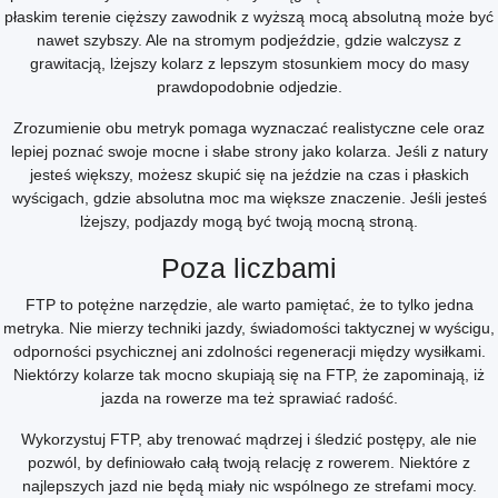
płaskim terenie cięższy zawodnik z wyższą mocą absolutną może być
nawet szybszy. Ale na stromym podjeździe, gdzie walczysz z
grawitacją, lżejszy kolarz z lepszym stosunkiem mocy do masy
prawdopodobnie odjedzie.
Zrozumienie obu metryk pomaga wyznaczać realistyczne cele oraz
lepiej poznać swoje mocne i słabe strony jako kolarza. Jeśli z natury
jesteś większy, możesz skupić się na jeździe na czas i płaskich
wyścigach, gdzie absolutna moc ma większe znaczenie. Jeśli jesteś
lżejszy, podjazdy mogą być twoją mocną stroną.
Poza liczbami
FTP to potężne narzędzie, ale warto pamiętać, że to tylko jedna
metryka. Nie mierzy techniki jazdy, świadomości taktycznej w wyścigu,
odporności psychicznej ani zdolności regeneracji między wysiłkami.
Niektórzy kolarze tak mocno skupiają się na FTP, że zapominają, iż
jazda na rowerze ma też sprawiać radość.
Wykorzystuj FTP, aby trenować mądrzej i śledzić postępy, ale nie
pozwól, by definiowało całą twoją relację z rowerem. Niektóre z
najlepszych jazd nie będą miały nic wspólnego ze strefami mocy.